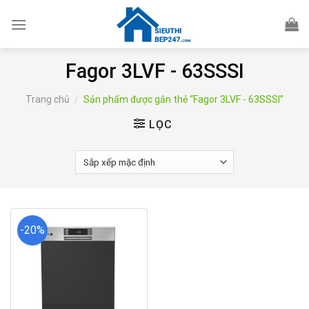
Skip
to
content
Fagor 3LVF - 63SSSI
Trang chủ
/
Sản phẩm được gắn thẻ “Fagor 3LVF - 63SSSI”
LỌC
-20%