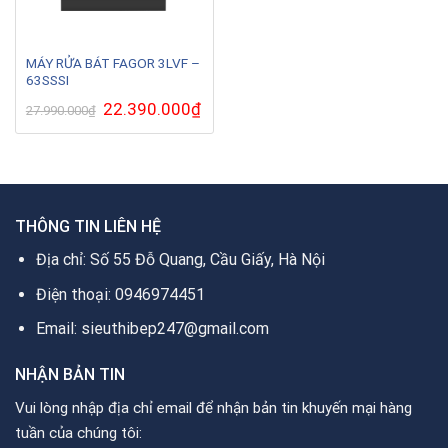
MÁY RỬA BÁT FAGOR 3LVF –
63SSSI
Giá
22.390.000
₫
Giá
27.990.000
₫
gốc
hiện
là:
tại
27.990.000₫.
là:
22.390.000₫.
THÔNG TIN LIÊN HỆ
Địa chỉ: Số 55 Đỗ Quang, Cầu Giấy, Hà Nội
Điện thoại: 0946974451
Email: sieuthibep247@gmail.com
NHẬN BẢN TIN
Vui lòng nhập địa chỉ email để nhận bản tin khuyến mại hàng
tuần của chúng tôi: