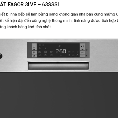
T FAGOR 3LVF – 63SSSI
iết bị nhà bếp sẽ làm bừng sáng không gian nhà bạn cùng những ư
ết kế hiện đại đến công nghệ thông minh, tính năng được tích hợp b
ững khách hàng khó tính nhất.