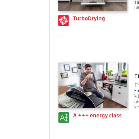
sá
bằ
T
Th
Fa
ki
nh
ki