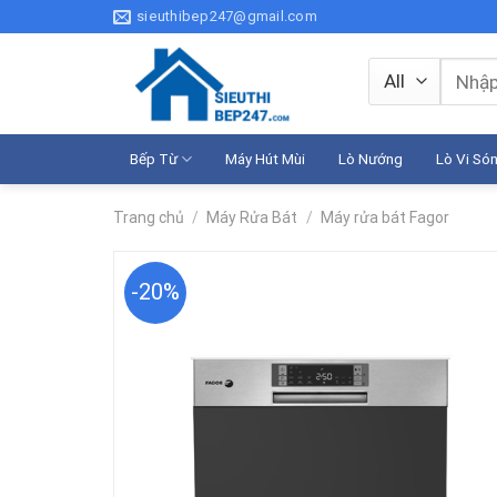
Skip
sieuthibep247@gmail.com
to
content
Tìm
kiếm:
Bếp Từ
Máy Hút Mùi
Lò Nướng
Lò Vi Só
Trang chủ
/
Máy Rửa Bát
/
Máy rửa bát Fagor
-20%