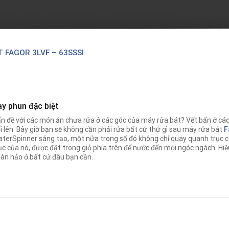
 FAGOR 3LVF – 63SSSI
ay phun đặc biệt
n đề với các món ăn chưa rửa ở các góc của máy rửa bát? Vết bẩn ở các h
i lên. Bây giờ bạn sẽ không cần phải rửa bất cứ thứ gì sau máy rửa bát
F
terSpinner sáng tạo
,
một nửa trong số đó không chỉ quay quanh trục 
ục của nó, được đặt trong giỏ phía trên để nước đến mọi ngóc ngách. Hi
àn hảo ở bất cứ đâu bạn cần.