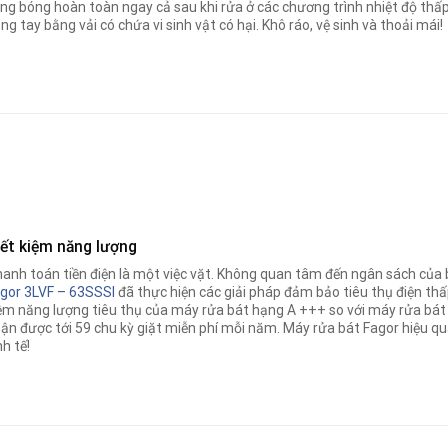
ng bóng hoàn toàn ngay cả sau khi rửa ở các chương trình nhiệt độ thấ
ng tay bằng vải có chứa vi sinh vật có hại. Khô ráo, vệ sinh và thoải mái!
iết kiệm năng lượng
anh toán tiền điện là một việc vặt. Không quan tâm đến ngân sách của 
gor 3LVF – 63SSSI
đã thực hiện các giải pháp đảm bảo tiêu thụ điện th
ệm năng lượng tiêu thụ của máy rửa bát hạng A +++ so với máy rửa bát 
ận được tới 59 chu kỳ giặt miễn phí mỗi năm. Máy rửa bát Fagor hiệu qu
nh tế!