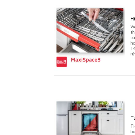
H
Vi
th
cá
hơ
14
rử
T
Ti
bu