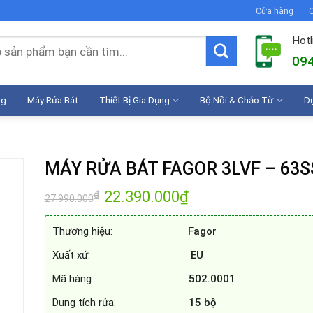
Cửa hàng
C
Hotl
094
ng
Máy Rửa Bát
Thiết Bị Gia Dụng
Bộ Nồi & Chảo Từ
D
MÁY RỬA BÁT FAGOR 3LVF – 63S
Giá
22.390.000
₫
Giá
₫
27.990.000
gốc
hiện
là:
tại
27.990.000₫.
là:
Thương hiệu:
Fagor
22.390.000₫.
Xuất xứ:
EU
Mã hàng:
502.0001
Dung tích rửa:
15 bộ