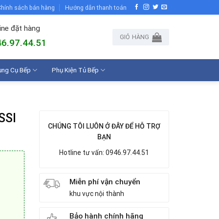
hính sách bán hàng
Hướng dẫn thanh toán
ine đặt hàng
GIỎ HÀNG
6.97.44.51
ụng Cụ Bếp
Phụ Kiện Tủ Bếp
SSI
CHÚNG TÔI LUÔN Ở ĐÂY ĐỂ HỖ TRỢ
BẠN
Hotline tư vấn: 0946.97.44.51
Miễn phí vận chuyển
khu vực nội thành
Bảo hành chính hãng