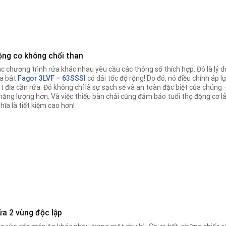
ộng cơ không chổi than
c chương trình rửa khác nhau yêu cầu các thông số thích hợp. Đó là lý d
a bát
Fagor
3LVF – 63SSSI
có dải tốc độ rộng! Do đó, nó điều chỉnh áp 
t đĩa cần rửa
.
Đó không chỉ là sự sạch sẽ và an toàn đặc biệt của chúng
 năng lượng hơn. Và việc thiếu bàn chải cũng đảm bảo tuổi thọ động cơ 
hĩa là tiết kiệm cao hơn!
ửa 2 vùng độc lập