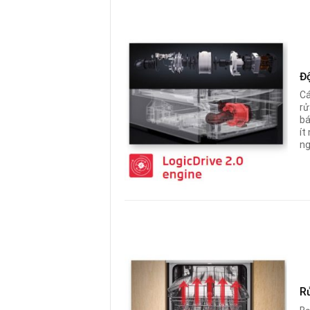
Đ
Cá
rử
bá
ít
ng
R