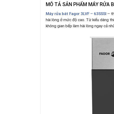
MÔ TẢ SẢN PHẨM MÁY RỬA BÁ
Máy rửa bát
Fagor 3LVF – 63SSSI
– th
hài lòng ở mức độ cao
.
Từ kiểu dáng thi
không gian bếp làm hài lòng ngay cả nh