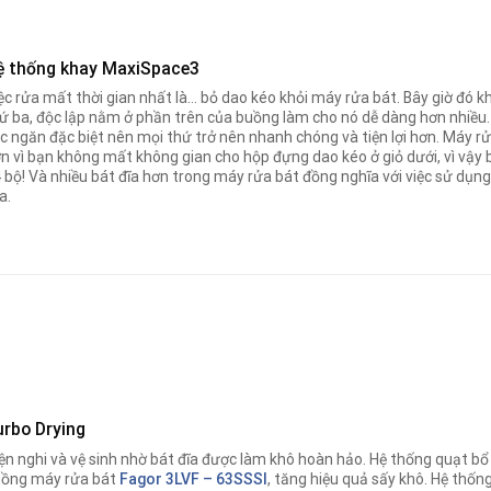
ệ thống khay MaxiSpace3
ệc rửa mất thời gian nhất là… bỏ dao kéo khỏi máy rửa bát. Bây giờ đó 
ứ ba, độc lập nằm ở phần trên của buồng làm cho nó dễ dàng hơn nhiều.
c ngăn đặc biệt nên mọi thứ trở nên nhanh chóng và tiện lợi hơn. Máy r
n vì bạn không mất không gian cho hộp đựng dao kéo ở giỏ dưới, vì vậy b
 bộ! Và nhiều bát đĩa hơn trong máy rửa bát đồng nghĩa với việc sử dụng 
a.
urbo Drying
ện nghi và vệ sinh nhờ bát đĩa được làm khô hoàn hảo. Hệ thống quạt bổ
ồng máy rửa bát
Fagor
3LVF – 63SSSI
, tăng hiệu quả sấy khô. Hệ thốn