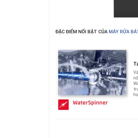
ĐẶC ĐIỂM NỔI BẬT CỦA
MÁY RỬA BÁT
T
Vấ
nổ
Wa
tr
ho