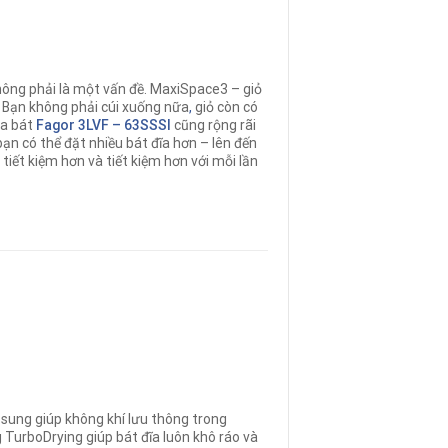
không phải là một vấn đề. MaxiSpace3 – giỏ
 Bạn không phải cúi xuống nữa
,
giỏ còn có
ửa bát
Fagor
3LVF – 63SSSI
cũng rộng rãi
ạn có thể đặt nhiều bát đĩa hơn – lên đến
tiết kiệm hơn và tiết kiệm hơn với mỗi lần
 sung giúp không khí lưu thông trong
g TurboDrying giúp bát đĩa luôn khô ráo và