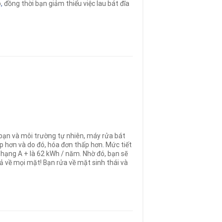
p
,
đồng thời bạn giảm thiểu việc lau bát đĩa
bạn và môi trường tự nhiên, máy rửa bát
ấp hơn và do đó, hóa đơn thấp hơn
.
Mức tiết
hạng A + là 62 kWh / năm. Nhờ đó, bạn sẽ
ả về mọi mặt! Bạn rửa về mặt sinh thái và