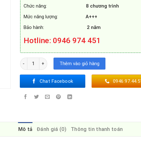
Chức năng:
8 chương trình
Mức năng lượng:
A+++
Bảo hành:
2 năm
Hotline
: 0946 974 451
MÁY RỬA BÁT FAGOR 3LVF - 63SSSI số lượng
Thêm vào giỏ hàng
Chat Facebook
0946.97.44.5
Mô tả
Đánh giá (0)
Thông tin thanh toán