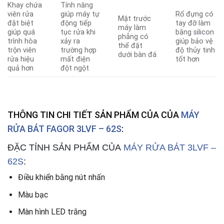
Khay chứa
Tính năng
viên rửa
giúp máy tự
Rổ đựng có
Mặt trước
đặt biệt
động tiếp
tay đỡ làm
máy làm
giúp quá
tục rửa khi
bằng s
i
licon
phẳng có
trình hòa
xảy ra
giúp bảo vệ
thể đặt
trộn viên
trường hợp
độ thủy tinh
dưới bàn đá
rửa hiệu
mất điện
tốt hơn
quả hơn
đột ngột
THÔNG TIN CHI TIẾT SẢN PHẨM CỦA CỦA
MÁY
RỬA BÁT FAGOR 3LVF – 62S
:
ĐẶC TÍNH SẢN PHẨM CỦA
MÁY RỬA BÁT 3LVF –
62S
:
Điều khiển bằng nút nhấn
Màu bạc
Màn hình LED trắng