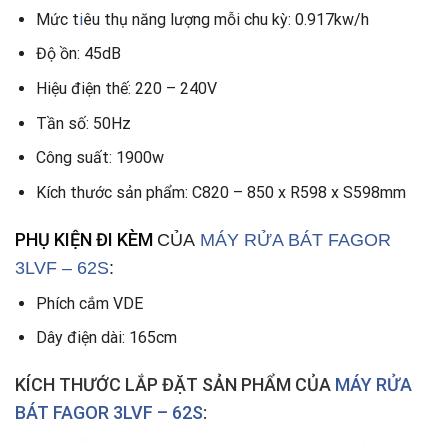
Mức t
i
êu thụ năng lượng mỗi chu kỳ: 0.917kw/h
Độ ồn: 45dB
Hiệu điện thế: 220 – 240V
Tần số: 50Hz
Công suất: 1900w
Kích thước sản phẩm: C820 – 850 x R598 x S598mm
PHỤ KIỆN ĐI KÈM
CỦA
MÁY RỬA BÁT FAGOR
3LVF – 62S
:
Phích cắm VDE
Dây điện dài: 165cm
KÍCH THƯỚC LẮP ĐẶT SẢN PHẨM
CỦA
MÁY RỬA
BÁT FAGOR 3LVF – 62S
: