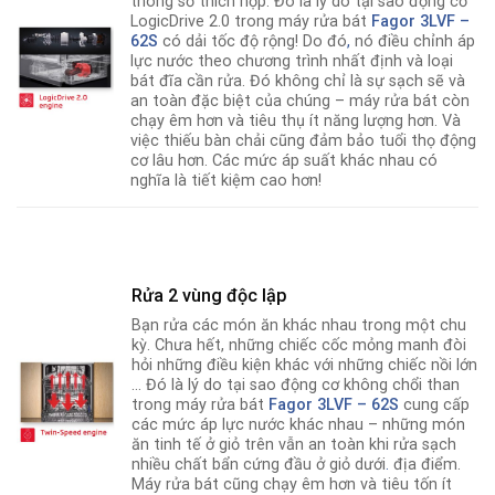
thông số thích hợp. Đó là lý do tại sao động cơ
LogicDrive 2.0 trong máy rửa bát
Fagor
3LVF –
62S
có dải tốc độ rộng! Do đó
,
nó điều chỉnh áp
lực nước theo chương trình nhất định và loại
bát đĩa cần rửa. Đó không chỉ là sự sạch sẽ và
an toàn đặc biệt của chúng – máy rửa bát còn
chạy êm hơn và tiêu thụ ít năng lượng hơn. Và
việc thiếu bàn chải cũng đảm bảo tuổi thọ động
cơ lâu hơn. Các mức áp suất khác nhau có
nghĩa là tiết kiệm cao hơn!
Rửa 2 vùng độc lập
Bạn rửa các món ăn khác nhau trong một chu
kỳ. Chưa hết, những chiếc cốc mỏng manh đòi
hỏi những điều kiện khác với những chiếc nồi lớn
… Đó là lý do tại sao động cơ không chổi than
trong máy rửa bát
Fagor
3LVF – 62S
cung cấp
các mức áp lực nước khác nhau – những món
ăn tinh tế ở giỏ trên vẫn an toàn khi rửa sạch
nhiều chất bẩn cứng đầu ở giỏ dưới
.
địa điểm.
Máy rửa bát cũng chạy êm hơn và tiêu tốn ít