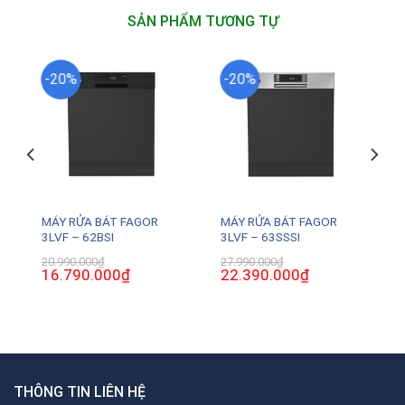
SẢN PHẨM TƯƠNG TỰ
-20%
-20%
MÁY RỬA BÁT FAGOR
MÁY RỬA BÁT FAGOR
3LVF – 62BSI
3LVF – 63SSSI
20.990.000
₫
27.990.000
₫
Giá
16.790.000
₫
Giá
Giá
22.390.000
₫
Giá
gốc
hiện
gốc
hiện
là:
tại
là:
tại
20.990.000₫.
là:
27.990.000₫.
là:
0₫.
16.790.000₫.
22.390.000₫.
THÔNG TIN LIÊN HỆ