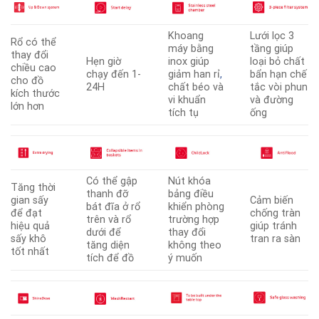
Khoang
Lưới lọc 3
Rổ có thể
máy bằng
tầng giúp
thay đổi
Hẹn giờ
inox giúp
loại bỏ chất
chiều cao
chạy đến 1-
giảm han rỉ
,
bẩn hạn chế
cho đồ
24H
chất béo và
tắc vòi phun
kích thước
vi khuẩn
và đường
lớn hơn
tích tụ
ống
Có thể gập
Nút khóa
Tăng thời
thanh đỡ
bảng điều
gian sấy
Cảm biến
bát đĩa ở rổ
khiển phòng
để đạt
chống tràn
trên và rổ
trường hợp
hiệu quả
giúp tránh
dưới để
thay đổi
sấy khô
tran ra sàn
tăng diện
không theo
tốt nhất
tích để đồ
ý muốn