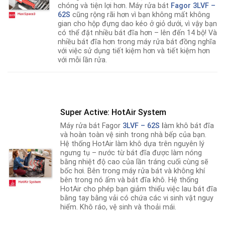
chóng và tiện lợi hơn
.
Máy rửa bát
Fagor
3LVF –
62S
cũng rộng rãi hơn vì bạn không mất không
gian cho hộp đựng dao kéo ở giỏ dưới, vì vậy bạn
có thể đặt nhiều bát đĩa hơn – lên đến 14 bộ! Và
nhiều bát đĩa hơn trong máy rửa bát đồng nghĩa
với việc sử dụng tiết kiệm hơn và tiết kiệm hơn
với mỗi lần rửa.
Super Active: HotAir System
Máy rửa bát Fagor
3LVF – 62S
l
àm khô bát đĩa
và hoàn toàn vệ sinh trong nhà bếp của bạn.
Hệ thống HotAir làm khô dựa trên nguyên lý
ngưng tụ – nước từ bát đĩa được làm nóng
bằng nhiệt độ cao của lần tráng cuối cùng sẽ
bốc hơi
.
Bên trong máy rửa bát và không khí
bên trong nó ấm và bát đĩa khô. Hệ thống
HotAir cho phép bạn giảm thiểu việc lau bát đĩa
bằng tay bằng vải có chứa các vi sinh vật nguy
hiểm. Khô ráo, vệ sinh và thoải mái.