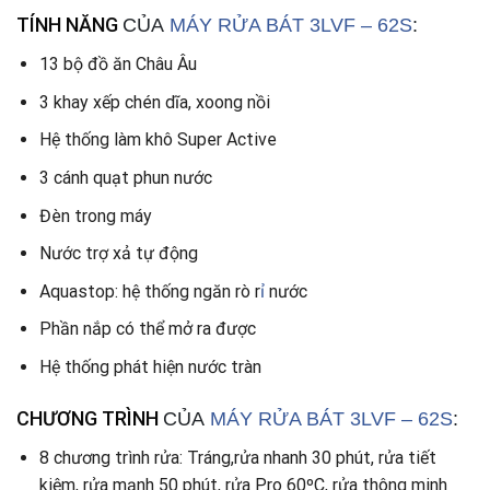
TÍNH NĂNG
CỦA
MÁY RỬA BÁT 3LVF – 62S
:
13 bộ đồ ăn Châu Âu
3 khay xếp chén dĩa, xoong nồi
Hệ thống làm khô Super Active
3 cánh quạt phun nước
Đèn trong máy
Nước trợ xả tự động
Aquastop: hệ thống ngăn rò r
ỉ
nước
Phần nắp có thể mở ra được
Hệ thống phát hiện nước tràn
CHƯƠNG TRÌNH
CỦA
MÁY RỬA BÁT 3LVF – 62S
:
8 chương trình rửa: Tráng,rửa nhanh 30 phút, rửa tiết
kiệm, rửa mạnh 50 phút, rửa Pro 60ºC, rửa thông minh