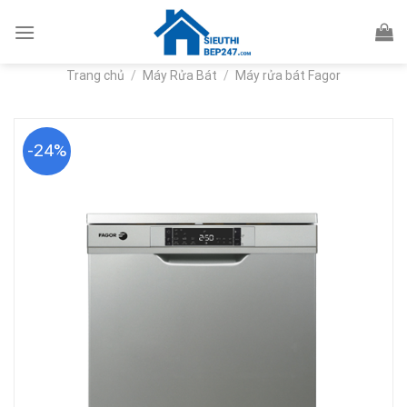
Skip
to
content
Trang chủ
/
Máy Rửa Bát
/
Máy rửa bát Fagor
-24%