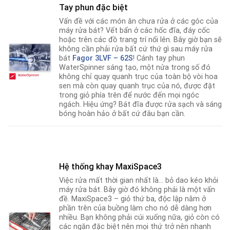
Tay phun đặc biệt
Vấn đề với các món ăn chưa rửa ở các góc của
máy rửa bát? Vết bẩn ở các hốc đĩa, đáy cốc
hoặc trên các đồ trang trí nổi lên. Bây giờ bạn sẽ
không cần phải rửa bất cứ thứ gì sau máy rửa
bát
Fagor
3LVF – 62S
! Cánh tay phun
WaterSpinner sáng tạo, một nửa trong số đó
không chỉ quay quanh trục của toàn bộ vòi hoa
sen mà còn quay quanh trục của nó
,
được đặt
trong giỏ phía trên để nước đến mọi ngóc
ngách. Hiệu ứng? Bát đĩa được rửa sạch và sáng
bóng hoàn hảo ở bất cứ đâu bạn cần.
Hệ thống khay MaxiSpace3
Việc rửa mất thời gian nhất là… bỏ dao kéo khỏi
máy rửa bát. Bây giờ đó không phải là một vấn
đề. MaxiSpace3 – giỏ thứ ba, độc lập nằm ở
phần trên của buồng làm cho nó dễ dàng hơn
nhiều. Bạn không phải cúi xuống nữa, giỏ còn có
các ngăn đặc biệt nên mọi thứ trở nên nhanh