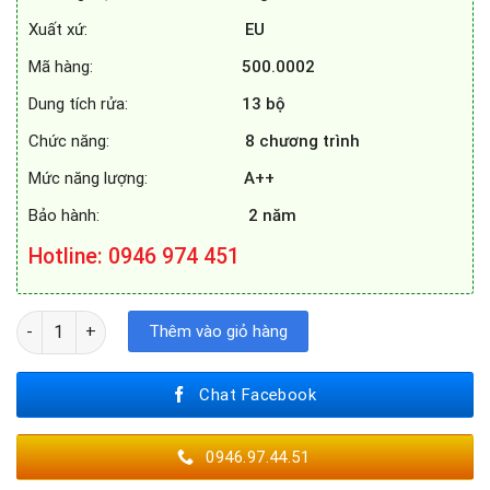
Xuất xứ:
EU
Mã hàng:
500.0002
Dung tích rửa:
13 bộ
Chức năng:
8 chương trình
Mức năng lượng:
A++
Bảo hành:
2 năm
Hotline
: 0946 974 451
MÁY RỬA BÁT FAGOR 3LVF - 62S số lượng
Thêm vào giỏ hàng
Chat Facebook
0946.97.44.51