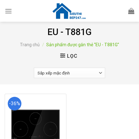
Skip
to
content
EU - T881G
Trang chủ
/
Sản phẩm được gắn thẻ “EU - T881G”
LỌC
-36%