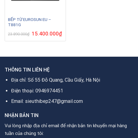
BẾP TỪ EUROSUN EU –
T881G
Giá
15.400.000
₫
Giá
23.890.000
₫
gốc
hiện
là:
tại
23.890.000₫.
là:
15.400.000₫.
THÔNG TIN LIÊN HỆ
Địa chỉ: Số 55 Đỗ Quang, Cầu Giấy, Hà Nội
Điện thoại: 0946974451
Email: sieuthibep247@gmail.com
NHẬN BẢN TIN
Vui lòng nhập địa chỉ email để nhận bản tin khuyến mại hàng
tuần của chúng tôi: