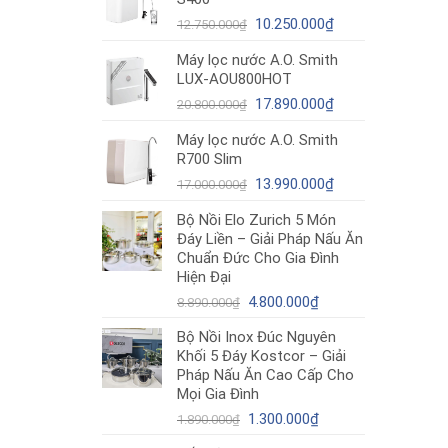
12.980.000₫.
là:
Giá
10.180.000₫.
Giá
10.250.000
₫
12.750.000
₫
gốc
hiện
Máy lọc nước A.O. Smith
là:
tại
LUX-AOU800HOT
12.750.000₫.
là:
Giá
10.250.000₫.
Giá
17.890.000
₫
20.800.000
₫
gốc
hiện
Máy lọc nước A.O. Smith
là:
tại
R700 Slim
20.800.000₫.
là:
Giá
17.890.000₫.
Giá
13.990.000
₫
17.000.000
₫
gốc
hiện
Bộ Nồi Elo Zurich 5 Món
là:
tại
Đáy Liền – Giải Pháp Nấu Ăn
17.000.000₫.
là:
Chuẩn Đức Cho Gia Đình
13.990.000₫.
Hiện Đại
Giá
Giá
4.800.000
₫
8.890.000
₫
gốc
hiện
Bộ Nồi Inox Đúc Nguyên
là:
tại
Khối 5 Đáy Kostcor – Giải
8.890.000₫.
là:
Pháp Nấu Ăn Cao Cấp Cho
4.800.000₫.
Mọi Gia Đình
Giá
Giá
1.300.000
₫
1.890.000
₫
gốc
hiện