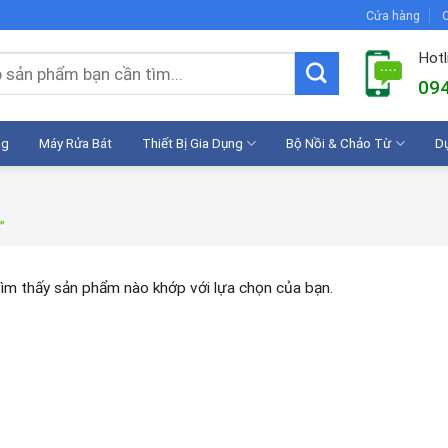
Cửa hàng
C
Hotl
094
ng
Máy Rửa Bát
Thiết Bị Gia Dụng
Bộ Nồi & Chảo Từ
D
”
ìm thấy sản phẩm nào khớp với lựa chọn của bạn.