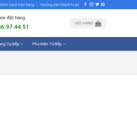
hính sách bán hàng
Hướng dẫn thanh toán
ine đặt hàng
GIỎ HÀNG
6.97.44.51
ụng Cụ Bếp
Phụ Kiện Tủ Bếp