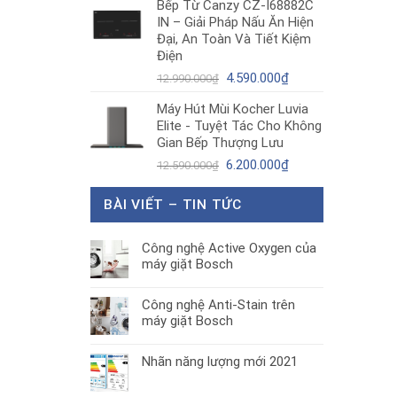
Bếp Từ Canzy CZ-I68882C
là:
tại
IN – Giải Pháp Nấu Ăn Hiện
1.890.000₫.
là:
Đại, An Toàn Và Tiết Kiệm
1.300.000₫.
Điện
Giá
Giá
4.590.000
₫
12.990.000
₫
gốc
hiện
Máy Hút Mùi Kocher Luvia
là:
tại
Elite - Tuyệt Tác Cho Không
12.990.000₫.
là:
Gian Bếp Thượng Lưu
4.590.000₫.
Giá
Giá
6.200.000
₫
12.590.000
₫
gốc
hiện
là:
tại
BÀI VIẾT – TIN TỨC
12.590.000₫.
là:
6.200.000₫.
Công nghệ Active Oxygen của
máy giặt Bosch
Công nghệ Anti-Stain trên
máy giặt Bosch
Nhãn năng lượng mới 2021