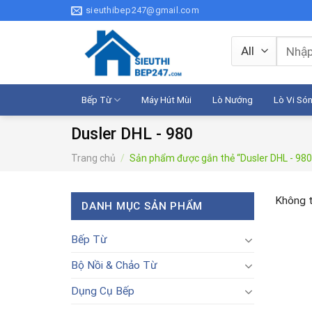
Skip
sieuthibep247@gmail.com
to
content
Tìm
kiếm:
Bếp Từ
Máy Hút Mùi
Lò Nướng
Lò Vi Só
Dusler DHL - 980
Trang chủ
/
Sản phẩm được gắn thẻ “Dusler DHL - 980
Không t
DANH MỤC SẢN PHẨM
Bếp Từ
Bộ Nồi & Chảo Từ
Dụng Cụ Bếp