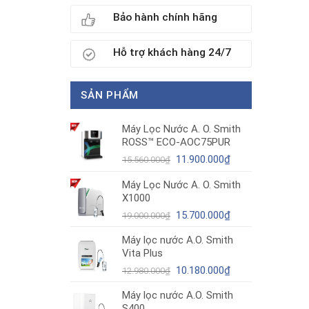
Bảo hành chính hãng
Hỗ trợ khách hàng 24/7
SẢN PHẨM
Máy Lọc Nước A. O. Smith
ROSS™ ECO-AOC75PUR
Giá
Giá
11.900.000
₫
15.560.000
₫
gốc
hiện
Máy Lọc Nước A. O. Smith
là:
tại
X1000
15.560.000₫.
là:
11.900.000₫.
Giá
Giá
15.700.000
₫
19.000.000
₫
gốc
hiện
Máy lọc nước A.O. Smith
là:
tại
Vita Plus
19.000.000₫.
là:
Giá
15.700.000₫.
Giá
10.180.000
₫
12.980.000
₫
gốc
hiện
Máy lọc nước A.O. Smith
là:
tại
S400