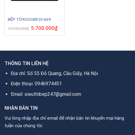
BẾP TỪ KOCHER DI-669
Giá
5.700.000
₫
Giá
13.290.000
₫
gốc
hiện
là:
tại
13.290.000₫.
là:
5.700.000₫.
THÔNG TIN LIÊN HỆ
Địa chỉ: Số 55 Đỗ Quang, Cầu Giấy, Hà Nội
Điện thoại: 0946974451
Email: sieuthibep247@gmail.com
NHẬN BẢN TIN
Vui lòng nhập địa chỉ email để nhận bản tin khuyến mại hàng
tuần của chúng tôi: