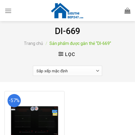
Skip
to
content
DI-669
Trang chủ
/
Sản phẩm được gắn thẻ “DI-669”
LỌC
-57%