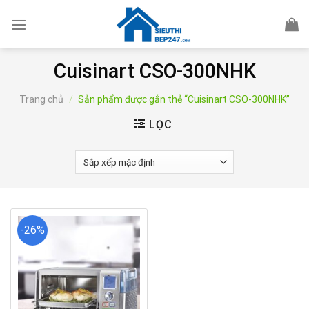
Skip
to
content
Cuisinart CSO-300NHK
Trang chủ
/
Sản phẩm được gắn thẻ “Cuisinart CSO-300NHK”
LỌC
-26%