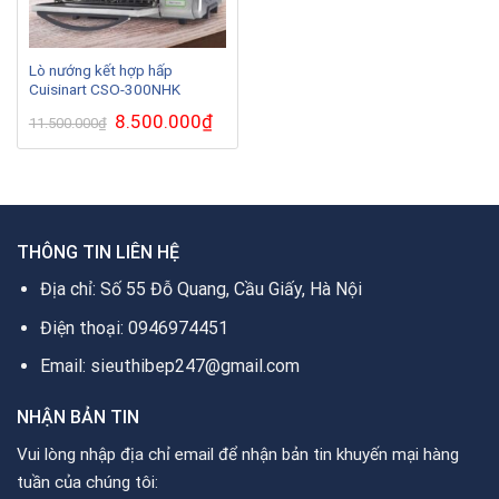
Lò nướng kết hợp hấp
Cuisinart CSO-300NHK
Giá
8.500.000
₫
Giá
11.500.000
₫
gốc
hiện
là:
tại
11.500.000₫.
là:
8.500.000₫.
THÔNG TIN LIÊN HỆ
Địa chỉ: Số 55 Đỗ Quang, Cầu Giấy, Hà Nội
Điện thoại: 0946974451
Email: sieuthibep247@gmail.com
NHẬN BẢN TIN
Vui lòng nhập địa chỉ email để nhận bản tin khuyến mại hàng
tuần của chúng tôi: