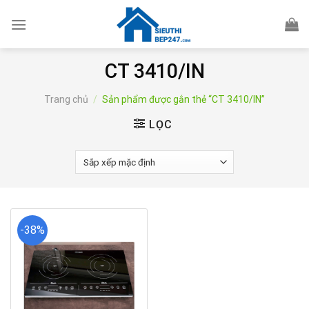
Skip
to
content
CT 3410/IN
Trang chủ
/
Sản phẩm được gắn thẻ “CT 3410/IN”
LỌC
-38%