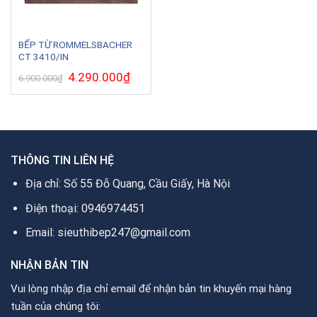
BẾP TỪ ROMMELSBACHER
CT 3410/IN
Giá
4.290.000
₫
Giá
6.900.000
₫
gốc
hiện
là:
tại
6.900.000₫.
là:
4.290.000₫.
THÔNG TIN LIÊN HỆ
Địa chỉ: Số 55 Đỗ Quang, Cầu Giấy, Hà Nội
Điện thoại: 0946974451
Email: sieuthibep247@gmail.com
NHẬN BẢN TIN
Vui lòng nhập địa chỉ email để nhận bản tin khuyến mại hàng
tuần của chúng tôi: