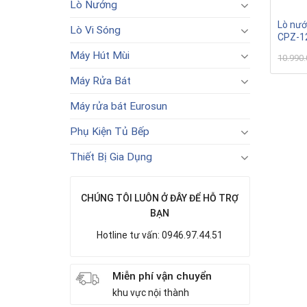
Lò Nướng
Lò nướ
Lò Vi Sóng
CPZ-1
Máy Hút Mùi
10.990
Máy Rửa Bát
Máy rửa bát Eurosun
Phụ Kiện Tủ Bếp
Thiết Bị Gia Dụng
CHÚNG TÔI LUÔN Ở ĐÂY ĐỂ HỖ TRỢ
BẠN
Hotline tư vấn: 0946.97.44.51
Miễn phí vận chuyển
khu vực nội thành