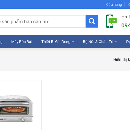
Cửa hàng
C
Hotl
094
ng
Máy Rửa Bát
Thiết Bị Gia Dụng
Bộ Nồi & Chảo Từ
D
Hiển thị 