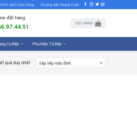
hính sách bán hàng
Hướng dẫn thanh toán
ine đặt hàng
GIỎ HÀNG
6.97.44.51
ụng Cụ Bếp
Phụ Kiện Tủ Bếp
kết quả duy nhất