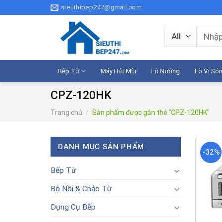
Skip
sieuthibep247@gmail.com
to
content
Tìm
kiếm:
Bếp Từ
Máy Hút Mùi
Lò Nướng
Lò Vi Só
CPZ-120HK
Trang chủ
/
Sản phẩm được gắn thẻ “CPZ-120HK”
DANH MỤC SẢN PHẨM
-32%
Bếp Từ
Bộ Nồi & Chảo Từ
Dụng Cụ Bếp