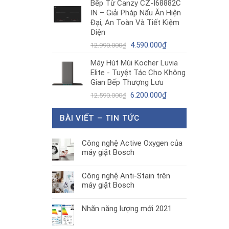
Bếp Từ Canzy CZ-I68882C
là:
tại
IN – Giải Pháp Nấu Ăn Hiện
1.890.000₫.
là:
Đại, An Toàn Và Tiết Kiệm
1.300.000₫.
Điện
Giá
Giá
4.590.000
₫
12.990.000
₫
gốc
hiện
Máy Hút Mùi Kocher Luvia
là:
tại
Elite - Tuyệt Tác Cho Không
12.990.000₫.
là:
Gian Bếp Thượng Lưu
4.590.000₫.
Giá
Giá
6.200.000
₫
12.590.000
₫
gốc
hiện
là:
tại
BÀI VIẾT – TIN TỨC
12.590.000₫.
là:
6.200.000₫.
Công nghệ Active Oxygen của
máy giặt Bosch
Công nghệ Anti-Stain trên
máy giặt Bosch
Nhãn năng lượng mới 2021