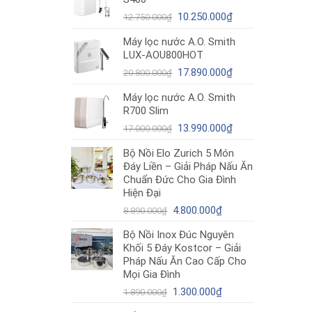
12.980.000₫.
là:
Giá
10.490.000₫.
Giá
10.250.000
₫
12.750.000
₫
gốc
hiện
Máy lọc nước A.O. Smith
là:
tại
LUX-AOU800HOT
12.750.000₫.
là:
Giá
10.250.000₫.
Giá
17.890.000
₫
20.800.000
₫
gốc
hiện
Máy lọc nước A.O. Smith
là:
tại
R700 Slim
20.800.000₫.
là:
Giá
17.890.000₫.
Giá
13.990.000
₫
17.000.000
₫
gốc
hiện
Bộ Nồi Elo Zurich 5 Món
là:
tại
Đáy Liền – Giải Pháp Nấu Ăn
17.000.000₫.
là:
Chuẩn Đức Cho Gia Đình
13.990.000₫.
Hiện Đại
Giá
Giá
4.800.000
₫
8.890.000
₫
gốc
hiện
Bộ Nồi Inox Đúc Nguyên
là:
tại
Khối 5 Đáy Kostcor – Giải
8.890.000₫.
là:
Pháp Nấu Ăn Cao Cấp Cho
4.800.000₫.
Mọi Gia Đình
Giá
Giá
1.300.000
₫
1.890.000
₫
gốc
hiện