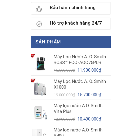
Bảo hành chính hãng
Hỗ trợ khách hàng 24/7
SẢN PHẨM
Máy Lọc Nước A. O. Smith
ROSS™ ECO-AOC75PUR
Giá
Giá
11.900.000
₫
15.560.000
₫
gốc
hiện
Máy Lọc Nước A. O. Smith
là:
tại
X1000
15.560.000₫.
là:
11.900.000₫.
Giá
Giá
15.700.000
₫
19.000.000
₫
gốc
hiện
Máy lọc nước A.O. Smith
là:
tại
Vita Plus
19.000.000₫.
là:
Giá
15.700.000₫.
Giá
10.490.000
₫
12.980.000
₫
gốc
hiện
Máy lọc nước A.O. Smith
là:
tại
S400