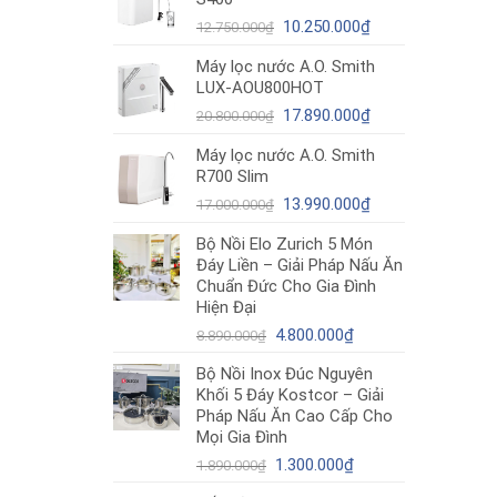
12.980.000₫.
là:
Giá
10.490.000₫.
Giá
10.250.000
₫
12.750.000
₫
gốc
hiện
Máy lọc nước A.O. Smith
là:
tại
LUX-AOU800HOT
12.750.000₫.
là:
Giá
10.250.000₫.
Giá
17.890.000
₫
20.800.000
₫
gốc
hiện
Máy lọc nước A.O. Smith
là:
tại
R700 Slim
20.800.000₫.
là:
Giá
17.890.000₫.
Giá
13.990.000
₫
17.000.000
₫
gốc
hiện
Bộ Nồi Elo Zurich 5 Món
là:
tại
Đáy Liền – Giải Pháp Nấu Ăn
17.000.000₫.
là:
Chuẩn Đức Cho Gia Đình
13.990.000₫.
Hiện Đại
Giá
Giá
4.800.000
₫
8.890.000
₫
gốc
hiện
Bộ Nồi Inox Đúc Nguyên
là:
tại
Khối 5 Đáy Kostcor – Giải
8.890.000₫.
là:
Pháp Nấu Ăn Cao Cấp Cho
4.800.000₫.
Mọi Gia Đình
Giá
Giá
1.300.000
₫
1.890.000
₫
gốc
hiện