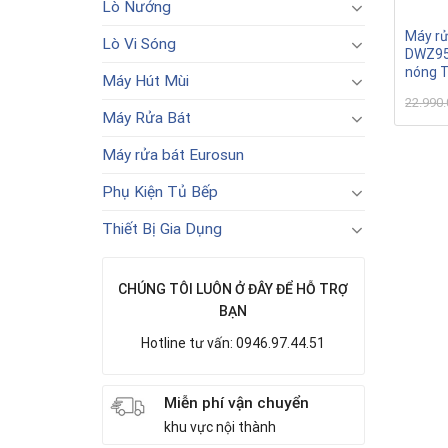
Lò Nướng
Máy r
Lò Vi Sóng
DWZ950
nóng T
Máy Hút Mùi
22.990
Máy Rửa Bát
Máy rửa bát Eurosun
Phụ Kiện Tủ Bếp
Thiết Bị Gia Dụng
CHÚNG TÔI LUÔN Ở ĐÂY ĐỂ HỖ TRỢ
BẠN
Hotline tư vấn: 0946.97.44.51
Miễn phí vận chuyển
khu vực nội thành