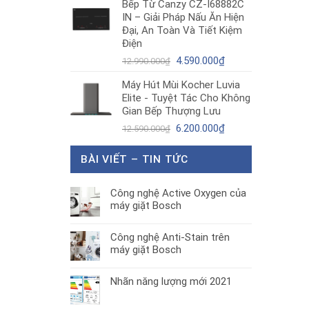
Bếp Từ Canzy CZ-I68882C
là:
tại
IN – Giải Pháp Nấu Ăn Hiện
1.890.000₫.
là:
Đại, An Toàn Và Tiết Kiệm
1.300.000₫.
Điện
Giá
Giá
4.590.000
₫
12.990.000
₫
gốc
hiện
Máy Hút Mùi Kocher Luvia
là:
tại
Elite - Tuyệt Tác Cho Không
12.990.000₫.
là:
Gian Bếp Thượng Lưu
4.590.000₫.
Giá
Giá
6.200.000
₫
12.590.000
₫
gốc
hiện
là:
tại
BÀI VIẾT – TIN TỨC
12.590.000₫.
là:
6.200.000₫.
Công nghệ Active Oxygen của
máy giặt Bosch
Công nghệ Anti-Stain trên
máy giặt Bosch
Nhãn năng lượng mới 2021