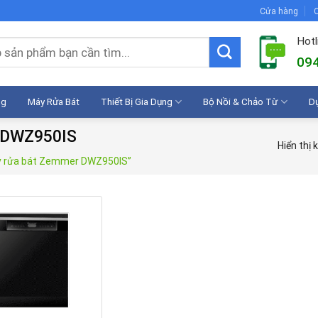
Cửa hàng
C
Hotl
094
ng
Máy Rửa Bát
Thiết Bị Gia Dụng
Bộ Nồi & Chảo Từ
D
r DWZ950IS
Hiển thị 
y rửa bát Zemmer DWZ950IS”