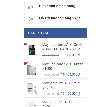
Bảo hành chính hãng
Hỗ trợ khách hàng 24/7
SẢN PHẨM
Máy Lọc Nước A. O. Smith
ROSS™ ECO-AOC75PUR
Giá
Giá
11.900.000
₫
15.560.000
₫
gốc
hiện
Máy Lọc Nước A. O. Smith
là:
tại
X1000
15.560.000₫.
là:
11.900.000₫.
Giá
Giá
15.700.000
₫
19.000.000
₫
gốc
hiện
Máy lọc nước A.O. Smith
là:
tại
Vita Plus
19.000.000₫.
là:
Giá
15.700.000₫.
Giá
10.490.000
₫
12.980.000
₫
gốc
hiện
Máy lọc nước A.O. Smith
là:
tại
S400