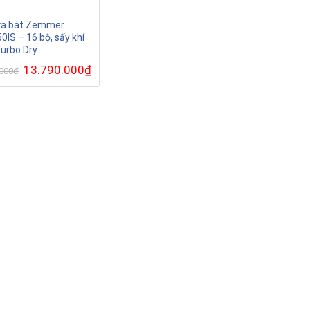
ửa bát Zemmer
IS – 16 bộ, sấy khí
urbo Dry
Giá
13.790.000
₫
Giá
.000
₫
gốc
hiện
là:
tại
22.990.000₫.
là:
13.790.000₫.