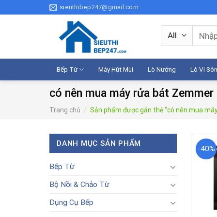
Skip
sieuthibep247@gmail.com
to
content
Tìm
kiếm:
Bếp Từ
Máy Hút Mùi
Lò Nướng
Lò Vi Só
có nên mua máy rửa bát Zemme
Trang chủ
/
Sản phẩm được gắn thẻ “có nên mua má
DANH MỤC SẢN PHẨM
-40%
Bếp Từ
Bộ Nồi & Chảo Từ
Dụng Cụ Bếp