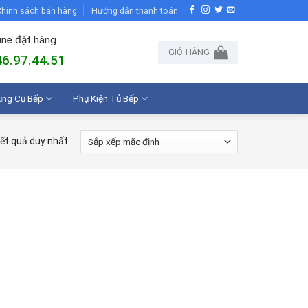
hính sách bán hàng
Hướng dẫn thanh toán
ine đặt hàng
GIỎ HÀNG
6.97.44.51
ụng Cụ Bếp
Phụ Kiện Tủ Bếp
kết quả duy nhất