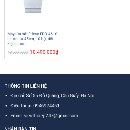
Máy rửa bát Edesa EDB-4610-
I – Âm tủ 45cm, 10 bộ, tiết
kiệm nước
Giá
10.490.000
₫
Giá
18.990.000
₫
gốc
hiện
là:
tại
18.990.000₫.
là:
10.490.000₫.
THÔNG TIN LIÊN HỆ
Địa chỉ: Số 55 Đỗ Quang, Cầu Giấy, Hà Nội
Điện thoại: 0946974451
Email: sieuthibep247@gmail.com
NHẬN BẢN TIN