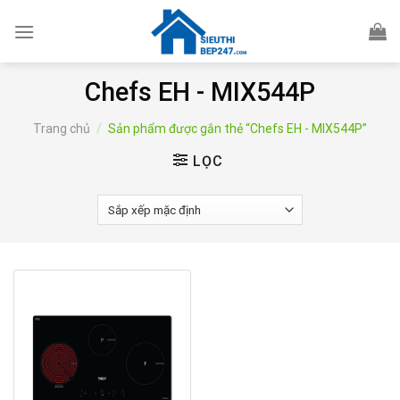
Skip
to
content
Chefs EH - MIX544P
Trang chủ
/
Sản phẩm được gắn thẻ “Chefs EH - MIX544P”
LỌC