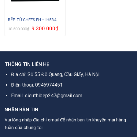
BẾP TỪ CHEFS EH – IH534
Giá
9.300.000
₫
Giá
18.500.000
₫
gốc
hiện
là:
tại
18.500.000₫.
là:
9.300.000₫.
THÔNG TIN LIÊN HỆ
Địa chỉ: Số 55 Đỗ Quang, Cầu Giấy, Hà Nội
Điện thoại: 0946974451
Email: sieuthibep247@gmail.com
NHẬN BẢN TIN
Vui lòng nhập địa chỉ email để nhận bản tin khuyến mại hàng
tuần của chúng tôi: