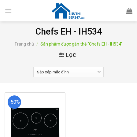
Skip
to
content
Chefs EH - IH534
Trang chủ
/
Sản phẩm được gắn thẻ “Chefs EH - IH534”
LỌC
-50%