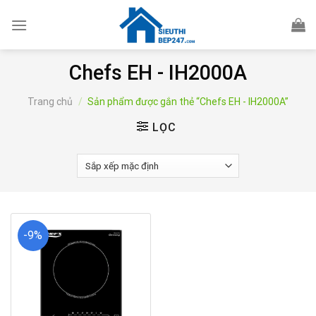
Skip
to
content
Chefs EH - IH2000A
Trang chủ
/
Sản phẩm được gắn thẻ “Chefs EH - IH2000A”
LỌC
-9%