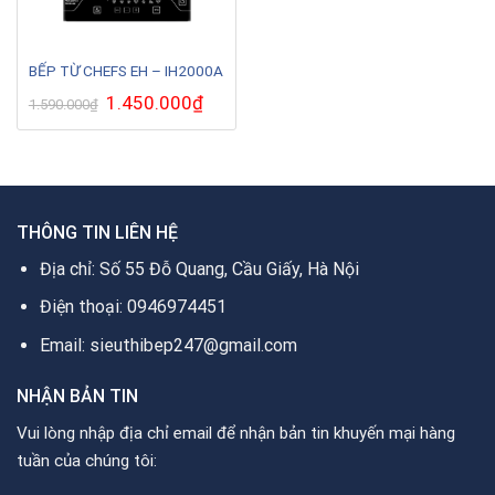
BẾP TỪ CHEFS EH – IH2000A
Giá
1.450.000
₫
Giá
1.590.000
₫
gốc
hiện
là:
tại
1.590.000₫.
là:
1.450.000₫.
THÔNG TIN LIÊN HỆ
Địa chỉ: Số 55 Đỗ Quang, Cầu Giấy, Hà Nội
Điện thoại: 0946974451
Email: sieuthibep247@gmail.com
NHẬN BẢN TIN
Vui lòng nhập địa chỉ email để nhận bản tin khuyến mại hàng
tuần của chúng tôi: