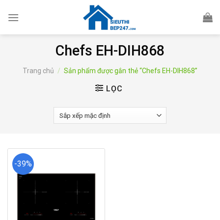
Skip
to
content
Chefs EH-DIH868
Trang chủ
/
Sản phẩm được gắn thẻ “Chefs EH-DIH868”
LỌC
-39%