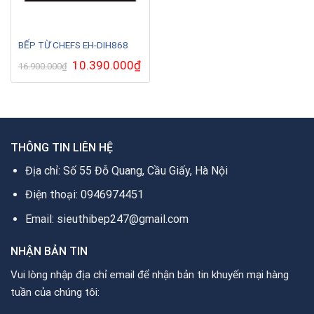
BẾP TỪ CHEFS EH-DIH868
Giá
10.390.000
₫
Giá
16.900.000
₫
gốc
hiện
là:
tại
16.900.000₫.
là:
10.390.000₫.
THÔNG TIN LIÊN HỆ
Địa chỉ: Số 55 Đỗ Quang, Cầu Giấy, Hà Nội
Điện thoại: 0946974451
Email: sieuthibep247@gmail.com
NHẬN BẢN TIN
Vui lòng nhập địa chỉ email để nhận bản tin khuyến mại hàng
tuần của chúng tôi: