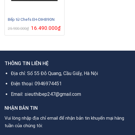
Bếp từ Chefs EH-DIH890N
Giá
16.490.000
₫
Giá
25.900.000
₫
gốc
hiện
là:
tại
25.900.000₫.
là:
16.490.000₫.
THÔNG TIN LIÊN HỆ
Địa chỉ: Số 55 Đỗ Quang, Cầu Giấy, Hà Nội
Điện thoại: 0946974451
Email: sieuthibep247@gmail.com
NHẬN BẢN TIN
Vui lòng nhập địa chỉ email để nhận bản tin khuyến mại hàng
tuần của chúng tôi: