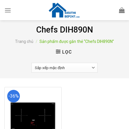
Skip
to
content
Chefs DIH890N
Trang chủ
/
Sản phẩm được gắn thẻ “Chefs DIH890N”
LỌC
-36%