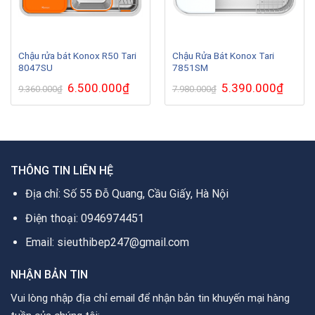
Chậu rửa bát Konox R50 Tari
Chậu Rửa Bát Konox Tari
8047SU
7851SM
Giá
6.500.000
₫
Giá
Giá
5.390.000
₫
Giá
9.360.000
₫
7.980.000
₫
gốc
hiện
gốc
hiện
là:
tại
là:
tại
9.360.000₫.
là:
7.980.000₫.
là:
6.500.000₫.
5.390.0
THÔNG TIN LIÊN HỆ
Địa chỉ: Số 55 Đỗ Quang, Cầu Giấy, Hà Nội
Điện thoại: 0946974451
Email: sieuthibep247@gmail.com
NHẬN BẢN TIN
Vui lòng nhập địa chỉ email để nhận bản tin khuyến mại hàng