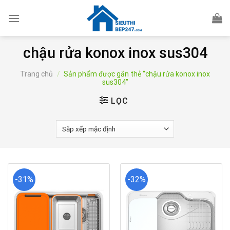
Skip
to
content
chậu rửa konox inox sus304
Trang chủ
/
Sản phẩm được gắn thẻ “chậu rửa konox inox
sus304”
LỌC
-31%
-32%