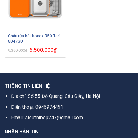
Chậu rửa bát Konox R50 Tari
8047SU
Giá
6.500.000
₫
Giá
9.360.000
₫
gốc
hiện
là:
tại
9.360.000₫.
là:
6.500.000₫.
THÔNG TIN LIÊN HỆ
Địa chỉ: Số 55 Đỗ Quang, Cầu Giấy, Hà Nội
Điện thoại: 0946974451
Email: sieuthibep247@gmail.com
NHẬN BẢN TIN