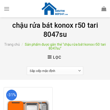
Skip
to
content
chậu rửa bát konox r50 tari
8047su
Trang chủ
/
Sản phẩm được gắn thẻ “chậu rửa bát konox r50 tari
8047su”
LỌC
-31%