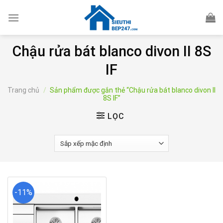
Skip
to
content
Chậu rửa bát blanco divon II 8S
IF
Trang chủ
/
Sản phẩm được gắn thẻ “Chậu rửa bát blanco divon II
8S IF”
LỌC
-11%