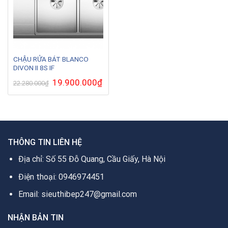
CHẬU RỬA BÁT BLANCO
DIVON II 8S IF
Giá
19.900.000
₫
Giá
22.280.000
₫
gốc
hiện
là:
tại
22.280.000₫.
là:
19.900.000₫.
THÔNG TIN LIÊN HỆ
Địa chỉ: Số 55 Đỗ Quang, Cầu Giấy, Hà Nội
Điện thoại: 0946974451
Email: sieuthibep247@gmail.com
NHẬN BẢN TIN