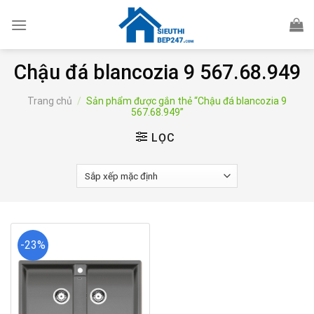
Skip
to
content
Chậu đá blancozia 9 567.68.949
Trang chủ
/
Sản phẩm được gắn thẻ “Chậu đá blancozia 9
567.68.949”
LỌC
-23%