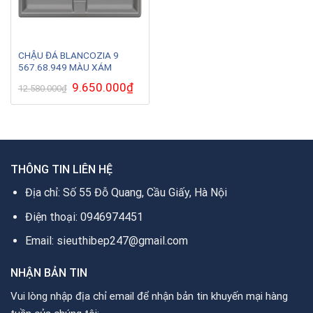
CHẬU ĐÁ BLANCOZIA 9
567.68.949 MÀU XÁM
Giá
9.650.000
₫
Giá
12.580.000
₫
gốc
hiện
là:
tại
12.580.000₫.
là:
9.650.000₫.
THÔNG TIN LIÊN HỆ
Địa chỉ: Số 55 Đỗ Quang, Cầu Giấy, Hà Nội
Điện thoại: 0946974451
Email: sieuthibep247@gmail.com
NHẬN BẢN TIN
Vui lòng nhập địa chỉ email để nhận bản tin khuyến mại hàng