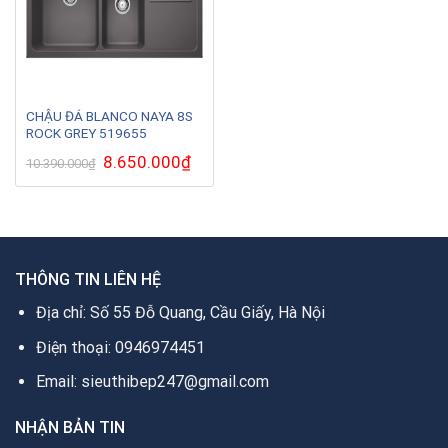
CHẬU ĐÁ BLANCO NAYA 8S
ROCK GREY 519655
Giá
8.650.000
₫
Giá
10.390.000
₫
gốc
hiện
là:
tại
10.390.000₫.
là:
8.650.000₫.
THÔNG TIN LIÊN HỆ
Địa chỉ: Số 55 Đỗ Quang, Cầu Giấy, Hà Nội
Điện thoại: 0946974451
Email: sieuthibep247@gmail.com
NHẬN BẢN TIN