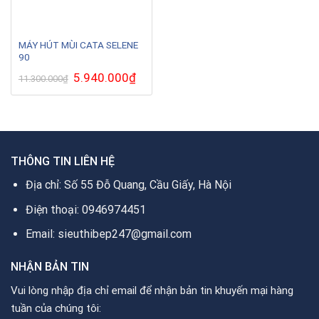
MÁY HÚT MÙI CATA SELENE
90
Giá
5.940.000
₫
Giá
11.300.000
₫
gốc
hiện
là:
tại
11.300.000₫.
là:
5.940.000₫.
THÔNG TIN LIÊN HỆ
Địa chỉ: Số 55 Đỗ Quang, Cầu Giấy, Hà Nội
Điện thoại: 0946974451
Email: sieuthibep247@gmail.com
NHẬN BẢN TIN
Vui lòng nhập địa chỉ email để nhận bản tin khuyến mại hàng
tuần của chúng tôi: