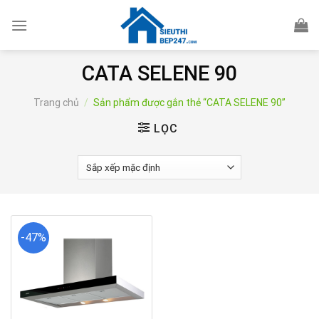
Skip
to
content
CATA SELENE 90
Trang chủ
/
Sản phẩm được gắn thẻ “CATA SELENE 90”
LỌC
-47%