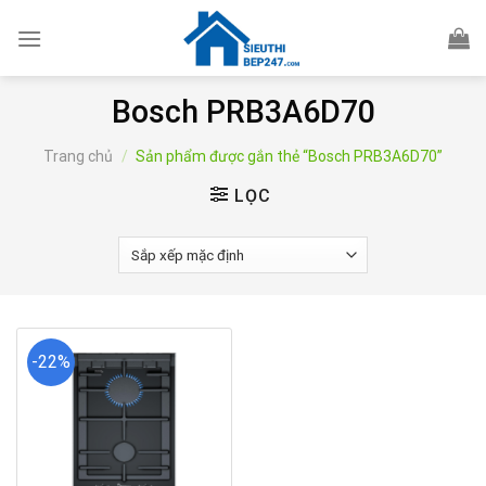
Skip
to
content
Bosch PRB3A6D70
Trang chủ
/
Sản phẩm được gắn thẻ “Bosch PRB3A6D70”
LỌC
-22%