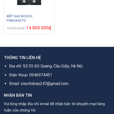
BẾP GAS BOSCH
PRB3A6D70
Giá
14.800.000
₫
Giá
18.900.000
₫
gốc
hiện
là:
tại
18.900.000₫.
là:
14.800.000₫.
THÔNG TIN LIÊN HỆ
Địa chỉ: Số 55 Đỗ Quang, Cầu Giấy, Hà Nội
Điện thoại: 0946974451
Email: sieuthibep247@gmail.com
NHẬN BẢN TIN
Vui lòng nhập địa chỉ email để nhận bản tin khuyến mại hàng
tuần của chúng tôi: