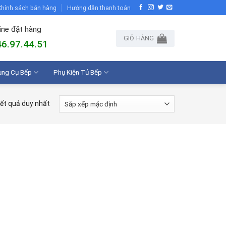
hính sách bán hàng
Hướng dẫn thanh toán
ine đặt hàng
GIỎ HÀNG
6.97.44.51
ụng Cụ Bếp
Phụ Kiện Tủ Bếp
kết quả duy nhất