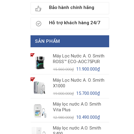
Bảo hành chính hãng
Hỗ trợ khách hàng 24/7
SẢN PHẨM
Máy Lọc Nước A. O. Smith
ROSS™ ECO-AOC75PUR
Giá
Giá
11.900.000
₫
15.560.000
₫
gốc
hiện
Máy Lọc Nước A. O. Smith
là:
tại
X1000
15.560.000₫.
là:
11.900.000₫.
Giá
Giá
15.700.000
₫
19.000.000
₫
gốc
hiện
Máy lọc nước A.O. Smith
là:
tại
Vita Plus
19.000.000₫.
là:
Giá
15.700.000₫.
Giá
10.490.000
₫
12.980.000
₫
gốc
hiện
Máy lọc nước A.O. Smith
là:
tại
S400