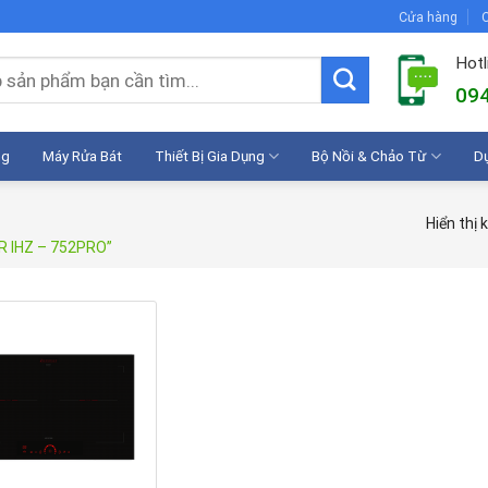
Cửa hàng
C
Hotl
094
ng
Máy Rửa Bát
Thiết Bị Gia Dụng
Bộ Nồi & Chảo Từ
D
Hiển thị 
R IHZ – 752PRO”