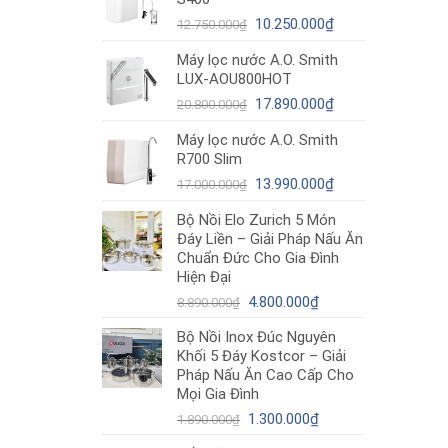
12.980.000₫.
là:
Giá
10.490.000₫.
Giá
10.250.000
₫
12.750.000
₫
gốc
hiện
Máy lọc nước A.O. Smith
là:
tại
LUX-AOU800HOT
12.750.000₫.
là:
Giá
10.250.000₫.
Giá
17.890.000
₫
20.800.000
₫
gốc
hiện
Máy lọc nước A.O. Smith
là:
tại
R700 Slim
20.800.000₫.
là:
Giá
17.890.000₫.
Giá
13.990.000
₫
17.000.000
₫
gốc
hiện
Bộ Nồi Elo Zurich 5 Món
là:
tại
Đáy Liền – Giải Pháp Nấu Ăn
17.000.000₫.
là:
Chuẩn Đức Cho Gia Đình
13.990.000₫.
Hiện Đại
Giá
Giá
4.800.000
₫
8.890.000
₫
gốc
hiện
Bộ Nồi Inox Đúc Nguyên
là:
tại
Khối 5 Đáy Kostcor – Giải
8.890.000₫.
là:
Pháp Nấu Ăn Cao Cấp Cho
4.800.000₫.
Mọi Gia Đình
Giá
Giá
1.300.000
₫
1.890.000
₫
gốc
hiện