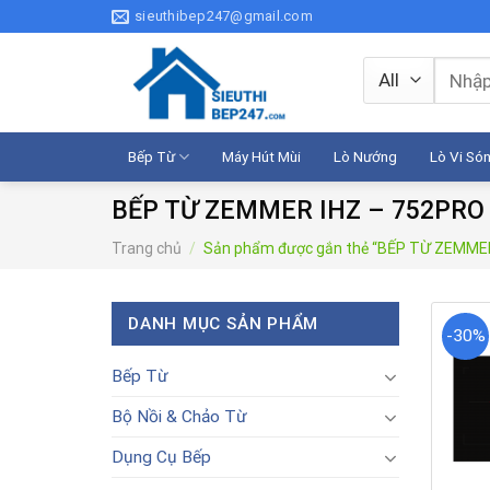
Skip
sieuthibep247@gmail.com
to
content
Tìm
kiếm:
Bếp Từ
Máy Hút Mùi
Lò Nướng
Lò Vi Só
BẾP TỪ ZEMMER IHZ – 752PRO
Trang chủ
/
Sản phẩm được gắn thẻ “BẾP TỪ ZEMME
DANH MỤC SẢN PHẨM
-30%
Bếp Từ
Bộ Nồi & Chảo Từ
Dụng Cụ Bếp