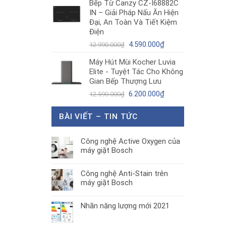
Bếp Từ Canzy CZ-I68882C
là:
tại
IN – Giải Pháp Nấu Ăn Hiện
1.890.000₫.
là:
Đại, An Toàn Và Tiết Kiệm
1.300.000₫.
Điện
Giá
Giá
4.590.000
₫
12.990.000
₫
gốc
hiện
Máy Hút Mùi Kocher Luvia
là:
tại
Elite - Tuyệt Tác Cho Không
12.990.000₫.
là:
Gian Bếp Thượng Lưu
4.590.000₫.
Giá
Giá
6.200.000
₫
12.590.000
₫
gốc
hiện
là:
tại
BÀI VIẾT – TIN TỨC
12.590.000₫.
là:
6.200.000₫.
Công nghệ Active Oxygen của
máy giặt Bosch
Công nghệ Anti-Stain trên
máy giặt Bosch
Nhãn năng lượng mới 2021