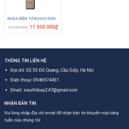
KHÓA ĐIỆN TỬ BOSCH ID80
Giá
11.500.000
₫
Giá
18.200.000
₫
gốc
hiện
là:
tại
18.200.000₫.
là:
11.500.000₫.
THÔNG TIN LIÊN HỆ
Địa chỉ: Số 55 Đỗ Quang, Cầu Giấy, Hà Nội
Điện thoại: 0946974451
Email: sieuthibep247@gmail.com
NHẬN BẢN TIN
Vui lòng nhập địa chỉ email để nhận bản tin khuyến mại hàng
tuần của chúng tôi: