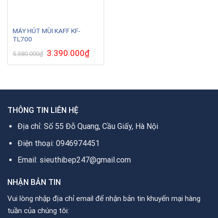
MÁY HÚT MÙI KAFF KF-
TL700
Giá
3.390.000
₫
Giá
5.380.000
₫
gốc
hiện
là:
tại
5.380.000₫.
là:
3.390.000₫.
THÔNG TIN LIÊN HỆ
Địa chỉ: Số 55 Đỗ Quang, Cầu Giấy, Hà Nội
Điện thoại: 0946974451
Email: sieuthibep247@gmail.com
NHẬN BẢN TIN
Vui lòng nhập địa chỉ email để nhận bản tin khuyến mại hàng
tuần của chúng tôi: