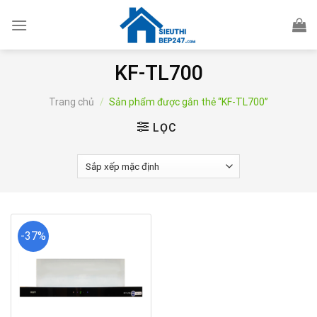
Skip
to
content
KF-TL700
Trang chủ
/
Sản phẩm được gắn thẻ “KF-TL700”
LỌC
-37%