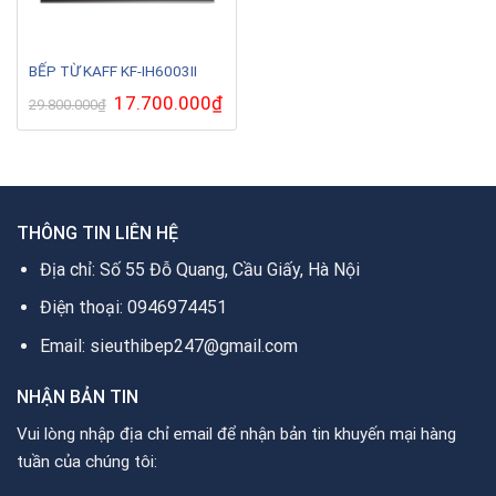
BẾP TỪ KAFF KF-IH6003II
Giá
17.700.000
₫
Giá
29.800.000
₫
gốc
hiện
là:
tại
29.800.000₫.
là:
17.700.000₫.
THÔNG TIN LIÊN HỆ
Địa chỉ: Số 55 Đỗ Quang, Cầu Giấy, Hà Nội
Điện thoại: 0946974451
Email: sieuthibep247@gmail.com
NHẬN BẢN TIN
Vui lòng nhập địa chỉ email để nhận bản tin khuyến mại hàng
tuần của chúng tôi: