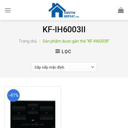
Skip
to
content
KF-IH6003II
Trang chủ
/
Sản phẩm được gắn thẻ “KF-IH6003II”
LỌC
-41%