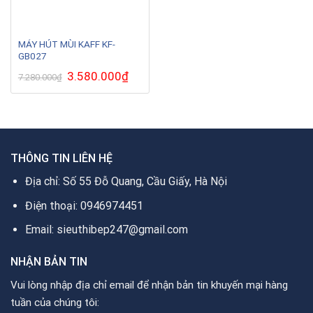
MÁY HÚT MÙI KAFF KF-
GB027
Giá
3.580.000
₫
Giá
7.280.000
₫
gốc
hiện
là:
tại
7.280.000₫.
là:
3.580.000₫.
THÔNG TIN LIÊN HỆ
Địa chỉ: Số 55 Đỗ Quang, Cầu Giấy, Hà Nội
Điện thoại: 0946974451
Email: sieuthibep247@gmail.com
NHẬN BẢN TIN
Vui lòng nhập địa chỉ email để nhận bản tin khuyến mại hàng
tuần của chúng tôi: