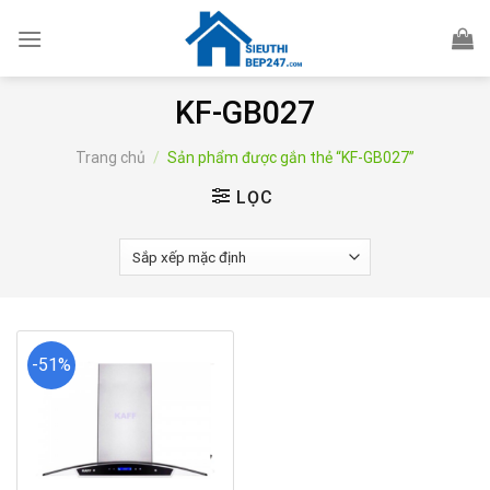
Skip
to
content
KF-GB027
Trang chủ
/
Sản phẩm được gắn thẻ “KF-GB027”
LỌC
-51%