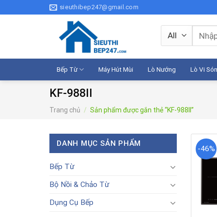
Skip
sieuthibep247@gmail.com
to
content
Tìm
kiếm:
Bếp Từ
Máy Hút Mùi
Lò Nướng
Lò Vi Só
KF-988II
Trang chủ
/
Sản phẩm được gắn thẻ “KF-988II”
DANH MỤC SẢN PHẨM
-46%
Bếp Từ
Bộ Nồi & Chảo Từ
Dụng Cụ Bếp