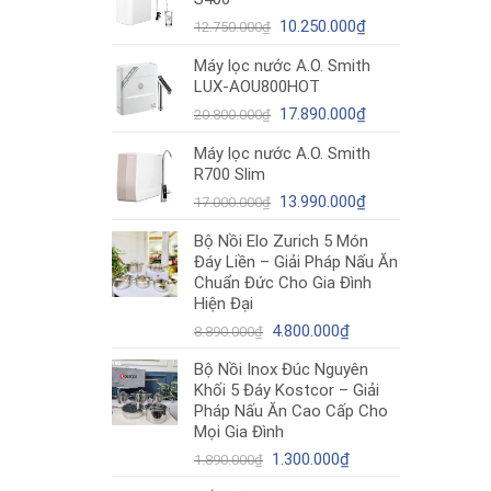
12.980.000₫.
là:
Giá
10.490.000₫.
Giá
10.250.000
₫
12.750.000
₫
gốc
hiện
Máy lọc nước A.O. Smith
là:
tại
LUX-AOU800HOT
12.750.000₫.
là:
Giá
10.250.000₫.
Giá
17.890.000
₫
20.800.000
₫
gốc
hiện
Máy lọc nước A.O. Smith
là:
tại
R700 Slim
20.800.000₫.
là:
Giá
17.890.000₫.
Giá
13.990.000
₫
17.000.000
₫
gốc
hiện
Bộ Nồi Elo Zurich 5 Món
là:
tại
Đáy Liền – Giải Pháp Nấu Ăn
17.000.000₫.
là:
Chuẩn Đức Cho Gia Đình
13.990.000₫.
Hiện Đại
Giá
Giá
4.800.000
₫
8.890.000
₫
gốc
hiện
Bộ Nồi Inox Đúc Nguyên
là:
tại
Khối 5 Đáy Kostcor – Giải
8.890.000₫.
là:
Pháp Nấu Ăn Cao Cấp Cho
4.800.000₫.
Mọi Gia Đình
Giá
Giá
1.300.000
₫
1.890.000
₫
gốc
hiện