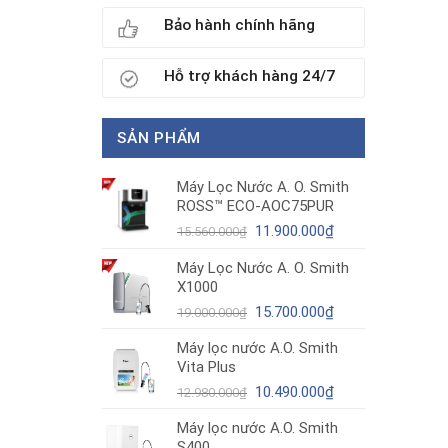
Bảo hành chính hãng
Hỗ trợ khách hàng 24/7
SẢN PHẨM
Máy Lọc Nước A. O. Smith
ROSS™ ECO-AOC75PUR
Giá
Giá
11.900.000
₫
15.560.000
₫
gốc
hiện
Máy Lọc Nước A. O. Smith
là:
tại
X1000
15.560.000₫.
là:
11.900.000₫.
Giá
Giá
15.700.000
₫
19.000.000
₫
gốc
hiện
Máy lọc nước A.O. Smith
là:
tại
Vita Plus
19.000.000₫.
là:
Giá
15.700.000₫.
Giá
10.490.000
₫
12.980.000
₫
gốc
hiện
Máy lọc nước A.O. Smith
là:
tại
S400