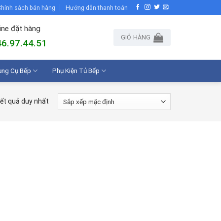
hính sách bán hàng
Hướng dẫn thanh toán
ine đặt hàng
GIỎ HÀNG
6.97.44.51
ụng Cụ Bếp
Phụ Kiện Tủ Bếp
kết quả duy nhất