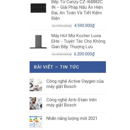
Bếp Từ Canzy CZ-I68882C
là:
tại
IN – Giải Pháp Nấu Ăn Hiện
1.890.000₫.
là:
Đại, An Toàn Và Tiết Kiệm
1.300.000₫.
Điện
Giá
Giá
4.590.000
₫
12.990.000
₫
gốc
hiện
Máy Hút Mùi Kocher Luvia
là:
tại
Elite - Tuyệt Tác Cho Không
12.990.000₫.
là:
Gian Bếp Thượng Lưu
4.590.000₫.
Giá
Giá
6.200.000
₫
12.590.000
₫
gốc
hiện
là:
tại
BÀI VIẾT – TIN TỨC
12.590.000₫.
là:
6.200.000₫.
Công nghệ Active Oxygen của
máy giặt Bosch
Công nghệ Anti-Stain trên
máy giặt Bosch
Nhãn năng lượng mới 2021