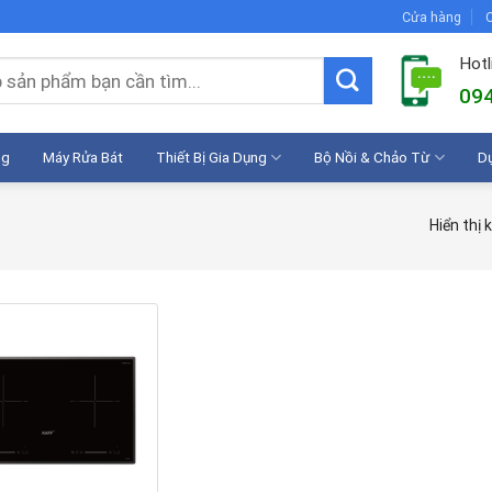
Cửa hàng
C
Hotl
094
ng
Máy Rửa Bát
Thiết Bị Gia Dụng
Bộ Nồi & Chảo Từ
D
Hiển thị 