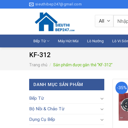
Skip
sieuthibep247@gmail.com
to
content
Tìm
kiếm:
Bếp Từ
Máy Hút Mùi
Lò Nướng
Lò Vi Só
KF-312
Trang chủ
/
Sản phẩm được gắn thẻ “KF-312”
DANH MỤC SẢN PHẨM
-35%
Bếp Từ
Bộ Nồi & Chảo Từ
Dụng Cụ Bếp