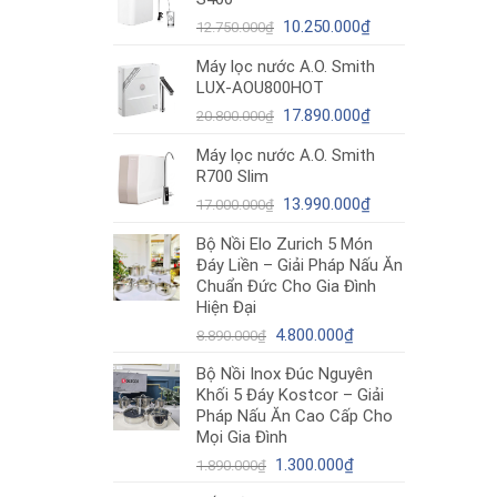
12.980.000₫.
là:
Giá
10.490.000₫.
Giá
10.250.000
₫
12.750.000
₫
gốc
hiện
Máy lọc nước A.O. Smith
là:
tại
LUX-AOU800HOT
12.750.000₫.
là:
Giá
10.250.000₫.
Giá
17.890.000
₫
20.800.000
₫
gốc
hiện
Máy lọc nước A.O. Smith
là:
tại
R700 Slim
20.800.000₫.
là:
Giá
17.890.000₫.
Giá
13.990.000
₫
17.000.000
₫
gốc
hiện
Bộ Nồi Elo Zurich 5 Món
là:
tại
Đáy Liền – Giải Pháp Nấu Ăn
17.000.000₫.
là:
Chuẩn Đức Cho Gia Đình
13.990.000₫.
Hiện Đại
Giá
Giá
4.800.000
₫
8.890.000
₫
gốc
hiện
Bộ Nồi Inox Đúc Nguyên
là:
tại
Khối 5 Đáy Kostcor – Giải
8.890.000₫.
là:
Pháp Nấu Ăn Cao Cấp Cho
4.800.000₫.
Mọi Gia Đình
Giá
Giá
1.300.000
₫
1.890.000
₫
gốc
hiện