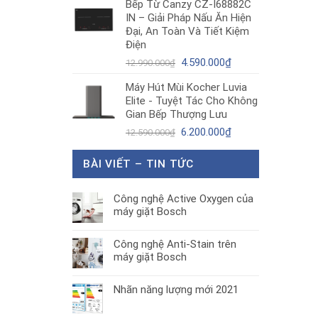
Bếp Từ Canzy CZ-I68882C
là:
tại
IN – Giải Pháp Nấu Ăn Hiện
1.890.000₫.
là:
Đại, An Toàn Và Tiết Kiệm
1.300.000₫.
Điện
Giá
Giá
4.590.000
₫
12.990.000
₫
gốc
hiện
Máy Hút Mùi Kocher Luvia
là:
tại
Elite - Tuyệt Tác Cho Không
12.990.000₫.
là:
Gian Bếp Thượng Lưu
4.590.000₫.
Giá
Giá
6.200.000
₫
12.590.000
₫
gốc
hiện
là:
tại
BÀI VIẾT – TIN TỨC
12.590.000₫.
là:
6.200.000₫.
Công nghệ Active Oxygen của
máy giặt Bosch
Công nghệ Anti-Stain trên
máy giặt Bosch
Nhãn năng lượng mới 2021