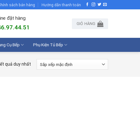
hính sách bán hàng
Hướng dẫn thanh toán
ine đặt hàng
GIỎ HÀNG
6.97.44.51
ụng Cụ Bếp
Phụ Kiện Tủ Bếp
kết quả duy nhất