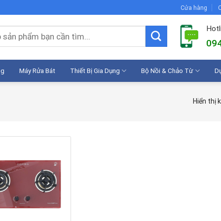
Cửa hàng
C
Hotl
094
ng
Máy Rửa Bát
Thiết Bị Gia Dụng
Bộ Nồi & Chảo Từ
D
Hiển thị 