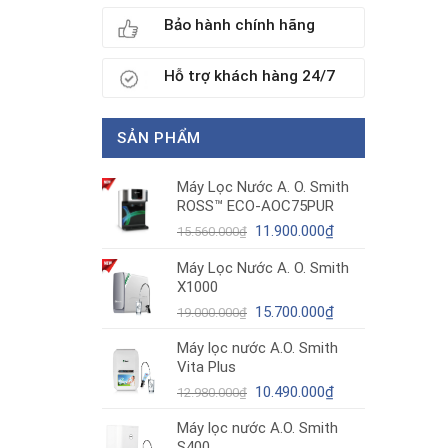
Bảo hành chính hãng
Hỗ trợ khách hàng 24/7
SẢN PHẨM
Máy Lọc Nước A. O. Smith
ROSS™ ECO-AOC75PUR
Giá
Giá
11.900.000
₫
15.560.000
₫
gốc
hiện
Máy Lọc Nước A. O. Smith
là:
tại
X1000
15.560.000₫.
là:
11.900.000₫.
Giá
Giá
15.700.000
₫
19.000.000
₫
gốc
hiện
Máy lọc nước A.O. Smith
là:
tại
Vita Plus
19.000.000₫.
là:
Giá
15.700.000₫.
Giá
10.490.000
₫
12.980.000
₫
gốc
hiện
Máy lọc nước A.O. Smith
là:
tại
S400