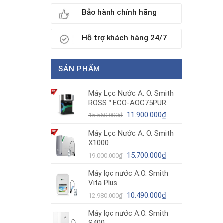
Bảo hành chính hãng
Hỗ trợ khách hàng 24/7
SẢN PHẨM
Máy Lọc Nước A. O. Smith
ROSS™ ECO-AOC75PUR
Giá
Giá
11.900.000
₫
15.560.000
₫
gốc
hiện
Máy Lọc Nước A. O. Smith
là:
tại
X1000
15.560.000₫.
là:
11.900.000₫.
Giá
Giá
15.700.000
₫
19.000.000
₫
gốc
hiện
Máy lọc nước A.O. Smith
là:
tại
Vita Plus
19.000.000₫.
là:
Giá
15.700.000₫.
Giá
10.490.000
₫
12.980.000
₫
gốc
hiện
Máy lọc nước A.O. Smith
là:
tại
S400