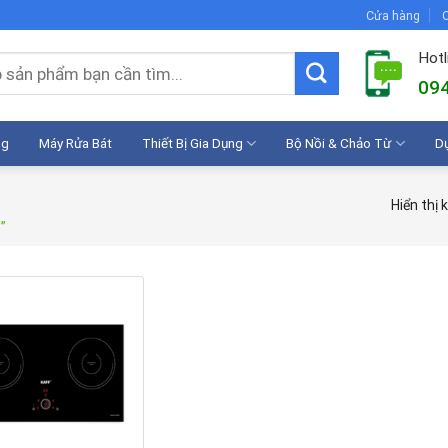
Cửa hàng
C
Hotl
094
ng
Máy Rửa Bát
Thiết Bị Gia Dụng
Bộ Nồi & Chảo Từ
D
Hiển thị 
”