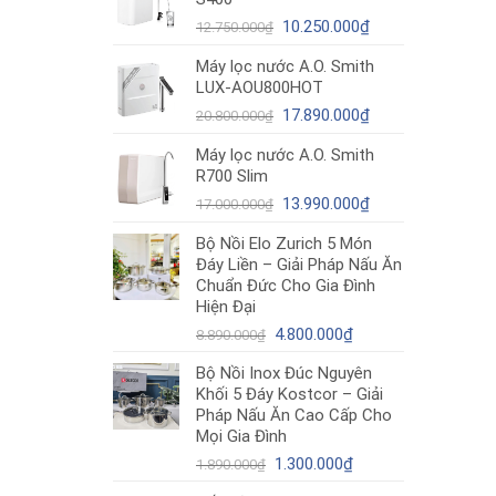
12.980.000₫.
là:
Giá
10.490.000₫.
Giá
10.250.000
₫
12.750.000
₫
gốc
hiện
Máy lọc nước A.O. Smith
là:
tại
LUX-AOU800HOT
12.750.000₫.
là:
Giá
10.250.000₫.
Giá
17.890.000
₫
20.800.000
₫
gốc
hiện
Máy lọc nước A.O. Smith
là:
tại
R700 Slim
20.800.000₫.
là:
Giá
17.890.000₫.
Giá
13.990.000
₫
17.000.000
₫
gốc
hiện
Bộ Nồi Elo Zurich 5 Món
là:
tại
Đáy Liền – Giải Pháp Nấu Ăn
17.000.000₫.
là:
Chuẩn Đức Cho Gia Đình
13.990.000₫.
Hiện Đại
Giá
Giá
4.800.000
₫
8.890.000
₫
gốc
hiện
Bộ Nồi Inox Đúc Nguyên
là:
tại
Khối 5 Đáy Kostcor – Giải
8.890.000₫.
là:
Pháp Nấu Ăn Cao Cấp Cho
4.800.000₫.
Mọi Gia Đình
Giá
Giá
1.300.000
₫
1.890.000
₫
gốc
hiện