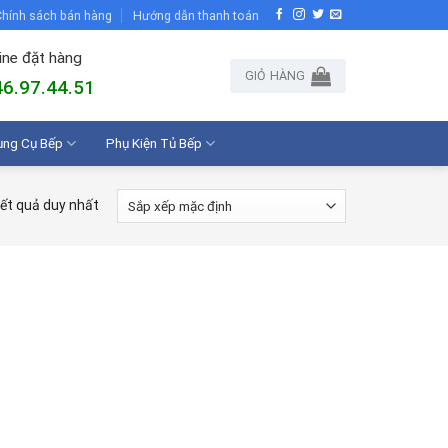
hính sách bán hàng
Hướng dẫn thanh toán
ine đặt hàng
GIỎ HÀNG
6.97.44.51
ụng Cụ Bếp
Phụ Kiện Tủ Bếp
kết quả duy nhất