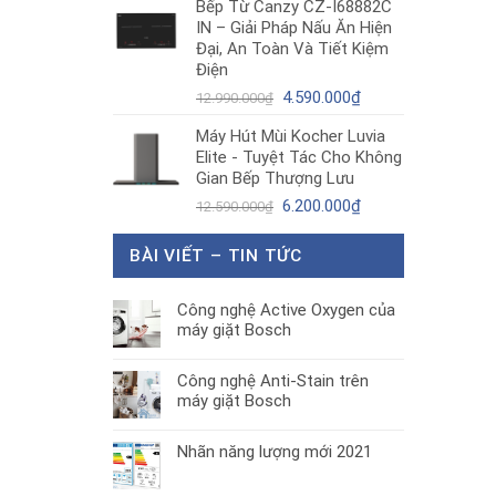
Bếp Từ Canzy CZ-I68882C
là:
tại
IN – Giải Pháp Nấu Ăn Hiện
1.890.000₫.
là:
Đại, An Toàn Và Tiết Kiệm
1.300.000₫.
Điện
Giá
Giá
4.590.000
₫
12.990.000
₫
gốc
hiện
Máy Hút Mùi Kocher Luvia
là:
tại
Elite - Tuyệt Tác Cho Không
12.990.000₫.
là:
Gian Bếp Thượng Lưu
4.590.000₫.
Giá
Giá
6.200.000
₫
12.590.000
₫
gốc
hiện
là:
tại
BÀI VIẾT – TIN TỨC
12.590.000₫.
là:
6.200.000₫.
Công nghệ Active Oxygen của
máy giặt Bosch
Công nghệ Anti-Stain trên
máy giặt Bosch
Nhãn năng lượng mới 2021