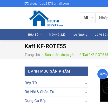
Skip
sieuthibep247@gmail.com
to
content
Tìm
kiếm:
Bếp Từ
Máy Hút Mùi
Lò Nướng
Lò Vi Só
Kaff KF-ROTE55
Trang chủ
/
Sản phẩm được gắn thẻ “Kaff KF-ROTE55
DANH MỤC SẢN PHẨM
-42%
Bếp Từ
Bộ Nồi & Chảo Từ
Dụng Cụ Bếp