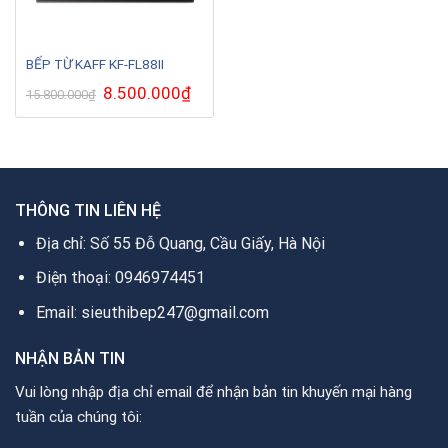
BẾP TỪ KAFF KF-FL88II
Giá
8.500.000
₫
Giá
15.800.000
₫
gốc
hiện
là:
tại
15.800.000₫.
là:
8.500.000₫.
THÔNG TIN LIÊN HỆ
Địa chỉ: Số 55 Đỗ Quang, Cầu Giấy, Hà Nội
Điện thoại: 0946974451
Email: sieuthibep247@gmail.com
NHẬN BẢN TIN
Vui lòng nhập địa chỉ email để nhận bản tin khuyến mại hàng
tuần của chúng tôi: