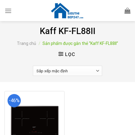
Skip
to
content
Kaff KF-FL88II
Trang chủ
/
Sản phẩm được gắn thẻ “Kaff KF-FL88II”
LỌC
-46%