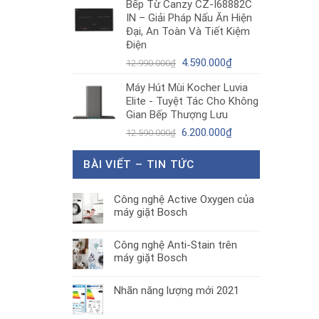
Bếp Từ Canzy CZ-I68882C
là:
tại
IN – Giải Pháp Nấu Ăn Hiện
1.890.000₫.
là:
Đại, An Toàn Và Tiết Kiệm
1.300.000₫.
Điện
Giá
Giá
4.590.000
₫
12.990.000
₫
gốc
hiện
Máy Hút Mùi Kocher Luvia
là:
tại
Elite - Tuyệt Tác Cho Không
12.990.000₫.
là:
Gian Bếp Thượng Lưu
4.590.000₫.
Giá
Giá
6.200.000
₫
12.590.000
₫
gốc
hiện
là:
tại
BÀI VIẾT – TIN TỨC
12.590.000₫.
là:
6.200.000₫.
Công nghệ Active Oxygen của
máy giặt Bosch
Công nghệ Anti-Stain trên
máy giặt Bosch
Nhãn năng lượng mới 2021