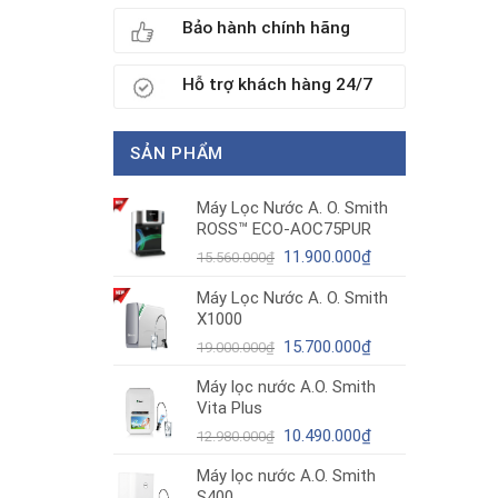
Bảo hành chính hãng
Hỗ trợ khách hàng 24/7
SẢN PHẨM
Máy Lọc Nước A. O. Smith
ROSS™ ECO-AOC75PUR
Giá
Giá
11.900.000
₫
15.560.000
₫
gốc
hiện
Máy Lọc Nước A. O. Smith
là:
tại
X1000
15.560.000₫.
là:
11.900.000₫.
Giá
Giá
15.700.000
₫
19.000.000
₫
gốc
hiện
Máy lọc nước A.O. Smith
là:
tại
Vita Plus
19.000.000₫.
là:
Giá
15.700.000₫.
Giá
10.490.000
₫
12.980.000
₫
gốc
hiện
Máy lọc nước A.O. Smith
là:
tại
S400