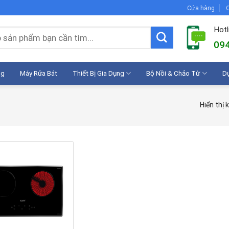
Cửa hàng
C
Hotl
094
ng
Máy Rửa Bát
Thiết Bị Gia Dụng
Bộ Nồi & Chảo Từ
D
Hiển thị 