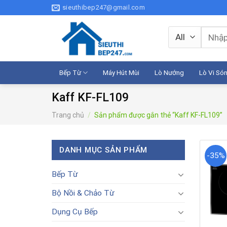
Skip
sieuthibep247@gmail.com
to
content
Tìm
kiếm:
Bếp Từ
Máy Hút Mùi
Lò Nướng
Lò Vi Só
Kaff KF-FL109
Trang chủ
/
Sản phẩm được gắn thẻ “Kaff KF-FL109”
DANH MỤC SẢN PHẨM
-35%
Bếp Từ
Bộ Nồi & Chảo Từ
Dụng Cụ Bếp