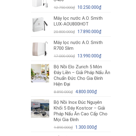
12.980.000₫.
là:
Giá
10.490.000₫.
Giá
10.250.000
₫
12.750.000
₫
gốc
hiện
Máy lọc nước A.O. Smith
là:
tại
LUX-AOU800HOT
12.750.000₫.
là:
Giá
10.250.000₫.
Giá
17.890.000
₫
20.800.000
₫
gốc
hiện
Máy lọc nước A.O. Smith
là:
tại
R700 Slim
20.800.000₫.
là:
Giá
17.890.000₫.
Giá
13.990.000
₫
17.000.000
₫
gốc
hiện
Bộ Nồi Elo Zurich 5 Món
là:
tại
Đáy Liền – Giải Pháp Nấu Ăn
17.000.000₫.
là:
Chuẩn Đức Cho Gia Đình
13.990.000₫.
Hiện Đại
Giá
Giá
4.800.000
₫
8.890.000
₫
gốc
hiện
Bộ Nồi Inox Đúc Nguyên
là:
tại
Khối 5 Đáy Kostcor – Giải
8.890.000₫.
là:
Pháp Nấu Ăn Cao Cấp Cho
4.800.000₫.
Mọi Gia Đình
Giá
Giá
1.300.000
₫
1.890.000
₫
gốc
hiện