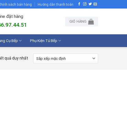
hính sách bán hàng
Hướng dẫn thanh toán
ine đặt hàng
GIỎ HÀNG
6.97.44.51
ụng Cụ Bếp
Phụ Kiện Tủ Bếp
kết quả duy nhất