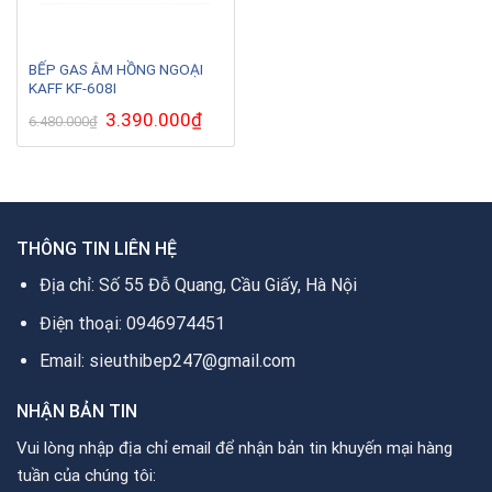
BẾP GAS ÂM HỒNG NGOẠI
KAFF KF-608I
Giá
3.390.000
₫
Giá
6.480.000
₫
gốc
hiện
là:
tại
6.480.000₫.
là:
3.390.000₫.
THÔNG TIN LIÊN HỆ
Địa chỉ: Số 55 Đỗ Quang, Cầu Giấy, Hà Nội
Điện thoại: 0946974451
Email: sieuthibep247@gmail.com
NHẬN BẢN TIN
Vui lòng nhập địa chỉ email để nhận bản tin khuyến mại hàng
tuần của chúng tôi: