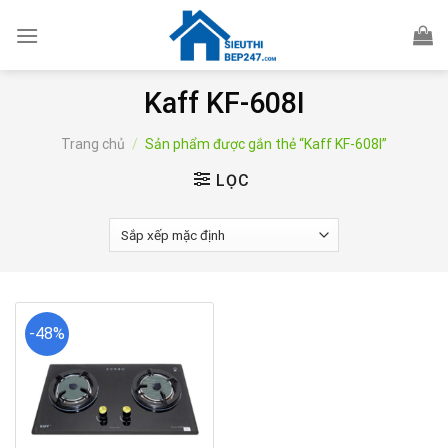
Skip
to
content
Kaff KF-608I
Trang chủ
/
Sản phẩm được gắn thẻ “Kaff KF-608I”
LỌC
-48%