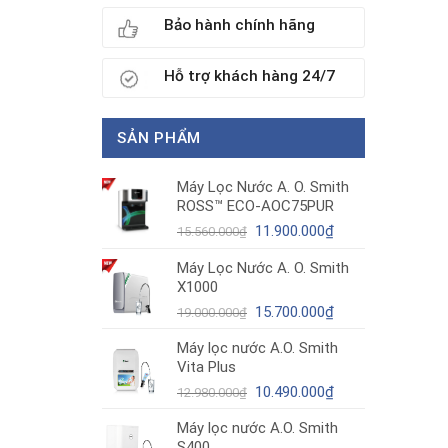
Bảo hành chính hãng
Hỗ trợ khách hàng 24/7
SẢN PHẨM
Máy Lọc Nước A. O. Smith
ROSS™ ECO-AOC75PUR
Giá
Giá
11.900.000
₫
15.560.000
₫
gốc
hiện
Máy Lọc Nước A. O. Smith
là:
tại
X1000
15.560.000₫.
là:
11.900.000₫.
Giá
Giá
15.700.000
₫
19.000.000
₫
gốc
hiện
Máy lọc nước A.O. Smith
là:
tại
Vita Plus
19.000.000₫.
là:
Giá
15.700.000₫.
Giá
10.490.000
₫
12.980.000
₫
gốc
hiện
Máy lọc nước A.O. Smith
là:
tại
S400