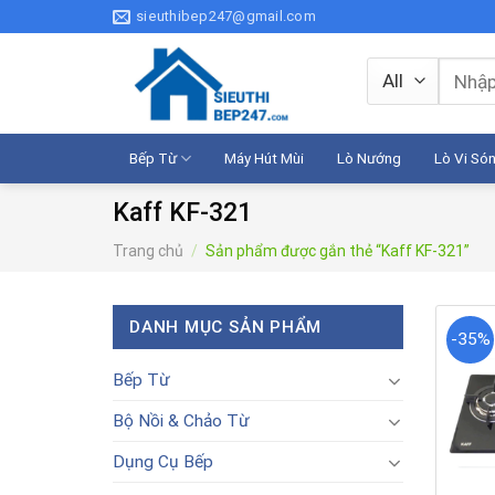
Skip
sieuthibep247@gmail.com
to
content
Tìm
kiếm:
Bếp Từ
Máy Hút Mùi
Lò Nướng
Lò Vi Só
Kaff KF-321
Trang chủ
/
Sản phẩm được gắn thẻ “Kaff KF-321”
DANH MỤC SẢN PHẨM
-35%
Bếp Từ
Bộ Nồi & Chảo Từ
Dụng Cụ Bếp