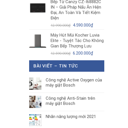
Bếp Từ Canzy CZ-I68882C
là:
tại
IN – Giải Pháp Nấu Ăn Hiện
1.890.000₫.
là:
Đại, An Toàn Và Tiết Kiệm
1.300.000₫.
Điện
Giá
Giá
4.590.000
₫
12.990.000
₫
gốc
hiện
Máy Hút Mùi Kocher Luvia
là:
tại
Elite - Tuyệt Tác Cho Không
12.990.000₫.
là:
Gian Bếp Thượng Lưu
4.590.000₫.
Giá
Giá
6.200.000
₫
12.590.000
₫
gốc
hiện
là:
tại
BÀI VIẾT – TIN TỨC
12.590.000₫.
là:
6.200.000₫.
Công nghệ Active Oxygen của
máy giặt Bosch
Công nghệ Anti-Stain trên
máy giặt Bosch
Nhãn năng lượng mới 2021