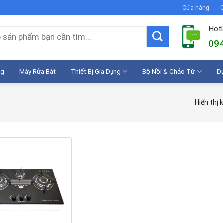
Cửa hàng
C
Hotl
094
ng
Máy Rửa Bát
Thiết Bị Gia Dụng
Bộ Nồi & Chảo Từ
D
Hiển thị 