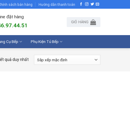
hính sách bán hàng
Hướng dẫn thanh toán
ine đặt hàng
GIỎ HÀNG
6.97.44.51
ụng Cụ Bếp
Phụ Kiện Tủ Bếp
kết quả duy nhất