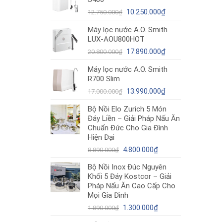
12.980.000₫.
là:
Giá
10.490.000₫.
Giá
10.250.000
₫
12.750.000
₫
gốc
hiện
Máy lọc nước A.O. Smith
là:
tại
LUX-AOU800HOT
12.750.000₫.
là:
Giá
10.250.000₫.
Giá
17.890.000
₫
20.800.000
₫
gốc
hiện
Máy lọc nước A.O. Smith
là:
tại
R700 Slim
20.800.000₫.
là:
Giá
17.890.000₫.
Giá
13.990.000
₫
17.000.000
₫
gốc
hiện
Bộ Nồi Elo Zurich 5 Món
là:
tại
Đáy Liền – Giải Pháp Nấu Ăn
17.000.000₫.
là:
Chuẩn Đức Cho Gia Đình
13.990.000₫.
Hiện Đại
Giá
Giá
4.800.000
₫
8.890.000
₫
gốc
hiện
Bộ Nồi Inox Đúc Nguyên
là:
tại
Khối 5 Đáy Kostcor – Giải
8.890.000₫.
là:
Pháp Nấu Ăn Cao Cấp Cho
4.800.000₫.
Mọi Gia Đình
Giá
Giá
1.300.000
₫
1.890.000
₫
gốc
hiện