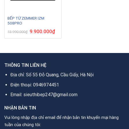
BẾP TỪ ZEMMER IZM
508PRO
Giá
9.900.000
₫
Giá
13.990.000
₫
gốc
hiện
là:
tại
13.990.000₫.
là:
9.900.000₫.
THÔNG TIN LIÊN HỆ
Địa chỉ: Số 55 Đỗ Quang, Cầu Giấy, Hà Nội
Điện thoại: 0946974451
Email: sieuthibep247@gmail.com
NHẬN BẢN TIN
Vui lòng nhập địa chỉ email để nhận bản tin khuyến mại hàng
tuần của chúng tôi: