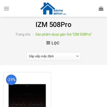
Skip
to
content
IZM 508Pro
Trang chủ
/
Sản phẩm được gắn thẻ “IZM 508Pro”
LỌC
-29%