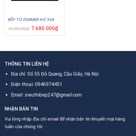
BẾP TỪ ZEMMER IHZ 368
Giá
7.680.000
₫
Giá
18.580.000
₫
gốc
hiện
là:
tại
18.580.000₫.
là:
7.680.000₫.
THÔNG TIN LIÊN HỆ
Địa chỉ: Số 55 Đỗ Quang, Cầu Giấy, Hà Nội
Điện thoại: 0946974451
Email: sieuthibep247@gmail.com
NHẬN BẢN TIN
Vui lòng nhập địa chỉ email để nhận bản tin khuyến mại hàng
tuần của chúng tôi: