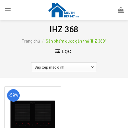
Skip
to
content
IHZ 368
Trang chủ
/
Sản phẩm được gắn thẻ “IHZ 368”
LỌC
-59%