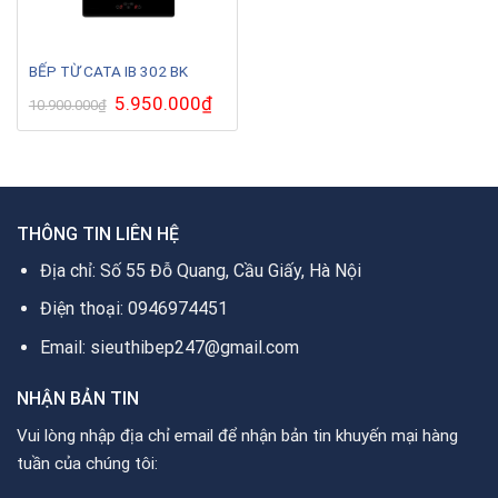
BẾP TỪ CATA IB 302 BK
Giá
5.950.000
₫
Giá
10.900.000
₫
gốc
hiện
là:
tại
10.900.000₫.
là:
5.950.000₫.
THÔNG TIN LIÊN HỆ
Địa chỉ: Số 55 Đỗ Quang, Cầu Giấy, Hà Nội
Điện thoại: 0946974451
Email: sieuthibep247@gmail.com
NHẬN BẢN TIN
Vui lòng nhập địa chỉ email để nhận bản tin khuyến mại hàng
tuần của chúng tôi: