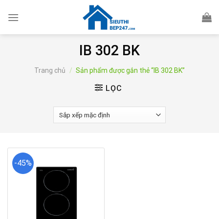
Skip
to
content
IB 302 BK
Trang chủ
/
Sản phẩm được gắn thẻ “IB 302 BK”
LỌC
-45%