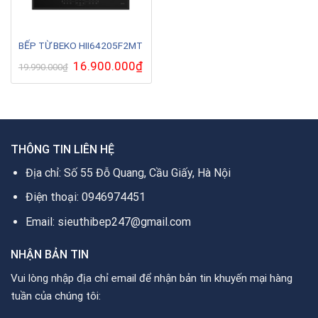
BẾP TỪ BEKO HII64205F2MT
Giá
16.900.000
₫
Giá
19.990.000
₫
gốc
hiện
là:
tại
19.990.000₫.
là:
16.900.000₫.
THÔNG TIN LIÊN HỆ
Địa chỉ: Số 55 Đỗ Quang, Cầu Giấy, Hà Nội
Điện thoại: 0946974451
Email: sieuthibep247@gmail.com
NHẬN BẢN TIN
Vui lòng nhập địa chỉ email để nhận bản tin khuyến mại hàng
tuần của chúng tôi: