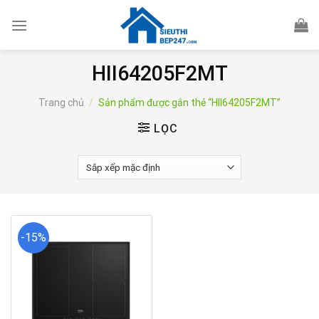
Skip
to
content
HII64205F2MT
Trang chủ
/
Sản phẩm được gắn thẻ “HII64205F2MT”
LỌC
-15%