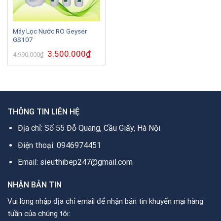
Máy Lọc Nước RO Geyser
GS107
Giá
3.500.000
₫
Giá
4.990.000
₫
gốc
hiện
là:
tại
4.990.000₫.
là:
3.500.000₫.
THÔNG TIN LIÊN HỆ
Địa chỉ: Số 55 Đỗ Quang, Cầu Giấy, Hà Nội
Điện thoại: 0946974451
Email: sieuthibep247@gmail.com
NHẬN BẢN TIN
Vui lòng nhập địa chỉ email để nhận bản tin khuyến mại hàng
tuần của chúng tôi: