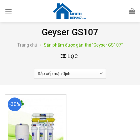
Skip
to
content
Geyser GS107
Trang chủ
/
Sản phẩm được gắn thẻ “Geyser GS107”
LỌC
-30%