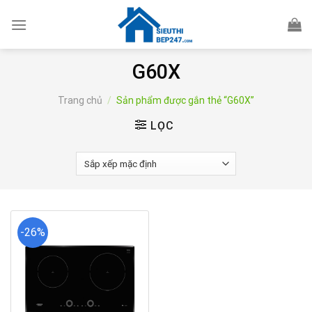
Skip
to
content
G60X
Trang chủ
/
Sản phẩm được gắn thẻ “G60X”
LỌC
-26%