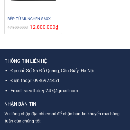
BẾP TỪ MUNCHEN G60X
Giá
12.800.000
₫
Giá
17.300.000
₫
gốc
hiện
là:
tại
17.300.000₫.
là:
12.800.000₫.
THÔNG TIN LIÊN HỆ
Địa chỉ: Số 55 Đỗ Quang, Cầu Giấy, Hà Nội
Điện thoại: 0946974451
Email: sieuthibep247@gmail.com
NHẬN BẢN TIN
Vui lòng nhập địa chỉ email để nhận bản tin khuyến mại hàng
tuần của chúng tôi: