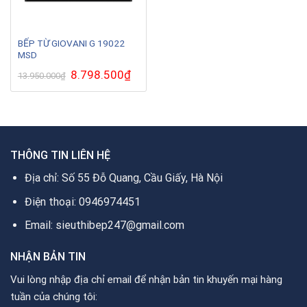
BẾP TỪ GIOVANI G 19022
MSD
Giá
8.798.500
₫
Giá
13.950.000
₫
gốc
hiện
là:
tại
13.950.000₫.
là:
8.798.500₫.
THÔNG TIN LIÊN HỆ
Địa chỉ: Số 55 Đỗ Quang, Cầu Giấy, Hà Nội
Điện thoại: 0946974451
Email: sieuthibep247@gmail.com
NHẬN BẢN TIN
Vui lòng nhập địa chỉ email để nhận bản tin khuyến mại hàng
tuần của chúng tôi: