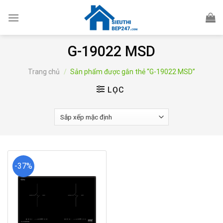
Skip
to
content
G-19022 MSD
Trang chủ
/
Sản phẩm được gắn thẻ “G-19022 MSD”
LỌC
-37%