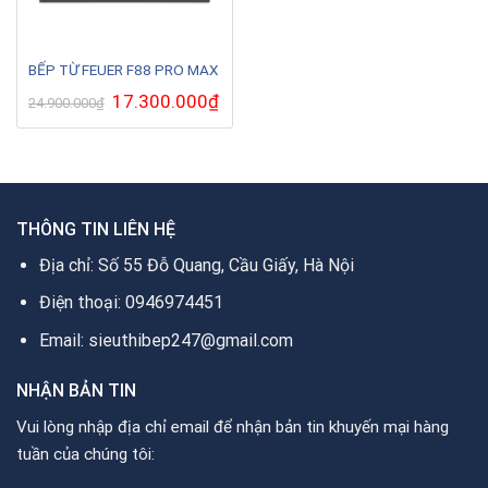
BẾP TỪ FEUER F88 PRO MAX
Giá
17.300.000
₫
Giá
24.900.000
₫
gốc
hiện
là:
tại
24.900.000₫.
là:
17.300.000₫.
THÔNG TIN LIÊN HỆ
Địa chỉ: Số 55 Đỗ Quang, Cầu Giấy, Hà Nội
Điện thoại: 0946974451
Email: sieuthibep247@gmail.com
NHẬN BẢN TIN
Vui lòng nhập địa chỉ email để nhận bản tin khuyến mại hàng
tuần của chúng tôi: