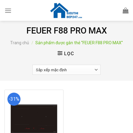
Skip
to
content
FEUER F88 PRO MAX
Trang chủ
/
Sản phẩm được gắn thẻ “FEUER F88 PRO MAX”
LỌC
-31%