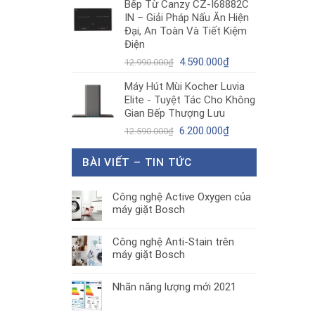
Bếp Từ Canzy CZ-I68882C
là:
tại
IN – Giải Pháp Nấu Ăn Hiện
1.890.000₫.
là:
Đại, An Toàn Và Tiết Kiệm
1.300.000₫.
Điện
Giá
Giá
4.590.000
₫
12.990.000
₫
gốc
hiện
Máy Hút Mùi Kocher Luvia
là:
tại
Elite - Tuyệt Tác Cho Không
12.990.000₫.
là:
Gian Bếp Thượng Lưu
4.590.000₫.
Giá
Giá
6.200.000
₫
12.590.000
₫
gốc
hiện
là:
tại
BÀI VIẾT – TIN TỨC
12.590.000₫.
là:
6.200.000₫.
Công nghệ Active Oxygen của
máy giặt Bosch
Công nghệ Anti-Stain trên
máy giặt Bosch
Nhãn năng lượng mới 2021