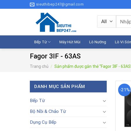
Skip
sieuthibep247@gmail.com
to
content
Tìm
kiếm:
Bếp Từ
Máy Hút Mùi
Lò Nướng
Lò Vi Só
Fagor 3IF - 63AS
Trang chủ
/
Sản phẩm được gắn thẻ “Fagor 3IF - 63AS
DANH MỤC SẢN PHẨM
-21%
Bếp Từ
Bộ Nồi & Chảo Từ
Dụng Cụ Bếp