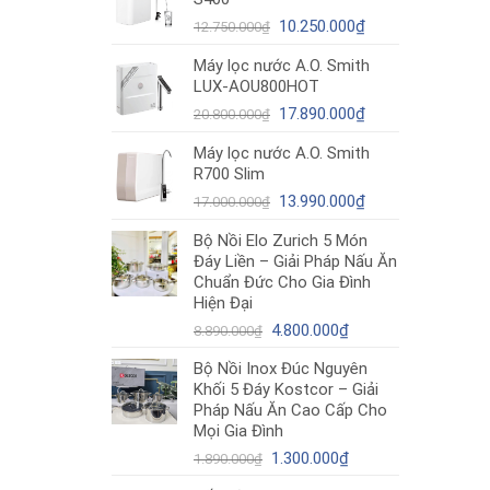
12.980.000₫.
là:
Giá
10.490.000₫.
Giá
10.250.000
₫
12.750.000
₫
gốc
hiện
Máy lọc nước A.O. Smith
là:
tại
LUX-AOU800HOT
12.750.000₫.
là:
Giá
10.250.000₫.
Giá
17.890.000
₫
20.800.000
₫
gốc
hiện
Máy lọc nước A.O. Smith
là:
tại
R700 Slim
20.800.000₫.
là:
Giá
17.890.000₫.
Giá
13.990.000
₫
17.000.000
₫
gốc
hiện
Bộ Nồi Elo Zurich 5 Món
là:
tại
Đáy Liền – Giải Pháp Nấu Ăn
17.000.000₫.
là:
Chuẩn Đức Cho Gia Đình
13.990.000₫.
Hiện Đại
Giá
Giá
4.800.000
₫
8.890.000
₫
gốc
hiện
Bộ Nồi Inox Đúc Nguyên
là:
tại
Khối 5 Đáy Kostcor – Giải
8.890.000₫.
là:
Pháp Nấu Ăn Cao Cấp Cho
4.800.000₫.
Mọi Gia Đình
Giá
Giá
1.300.000
₫
1.890.000
₫
gốc
hiện