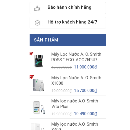
Bảo hành chính hãng
Hỗ trợ khách hàng 24/7
SẢN PHẨM
Máy Lọc Nước A. O. Smith
ROSS™ ECO-AOC75PUR
Giá
Giá
11.900.000
₫
15.560.000
₫
gốc
hiện
Máy Lọc Nước A. O. Smith
là:
tại
X1000
15.560.000₫.
là:
11.900.000₫.
Giá
Giá
15.700.000
₫
19.000.000
₫
gốc
hiện
Máy lọc nước A.O. Smith
là:
tại
Vita Plus
19.000.000₫.
là:
Giá
15.700.000₫.
Giá
10.490.000
₫
12.980.000
₫
gốc
hiện
Máy lọc nước A.O. Smith
là:
tại
S400