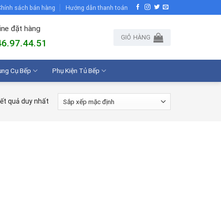
hính sách bán hàng
Hướng dẫn thanh toán
ine đặt hàng
GIỎ HÀNG
6.97.44.51
ụng Cụ Bếp
Phụ Kiện Tủ Bếp
kết quả duy nhất