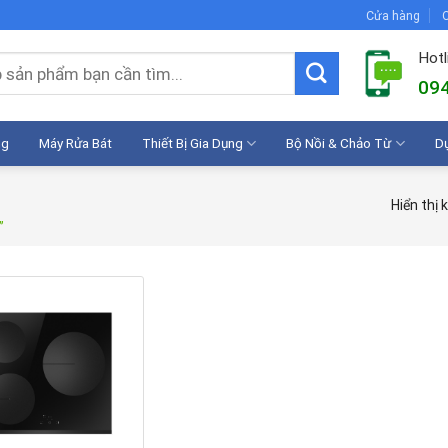
Cửa hàng
C
Hotl
094
ng
Máy Rửa Bát
Thiết Bị Gia Dụng
Bộ Nồi & Chảo Từ
D
Hiển thị 
”