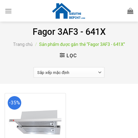
Skip
to
content
Fagor 3AF3 - 641X
Trang chủ
/
Sản phẩm được gắn thẻ “Fagor 3AF3 - 641X”
LỌC
-35%