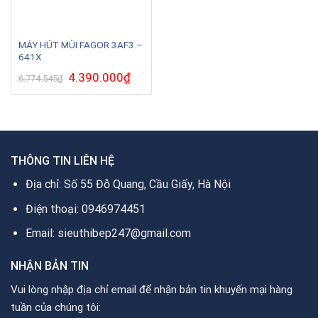
MÁY HÚT MÙI FAGOR 3AF3 –
641X
Giá
4.390.000
₫
Giá
6.774.545
₫
gốc
hiện
là:
tại
6.774.545₫.
là:
4.390.000₫.
THÔNG TIN LIÊN HỆ
Địa chỉ: Số 55 Đỗ Quang, Cầu Giấy, Hà Nội
Điện thoại: 0946974451
Email: sieuthibep247@gmail.com
NHẬN BẢN TIN
Vui lòng nhập địa chỉ email để nhận bản tin khuyến mại hàng
tuần của chúng tôi: