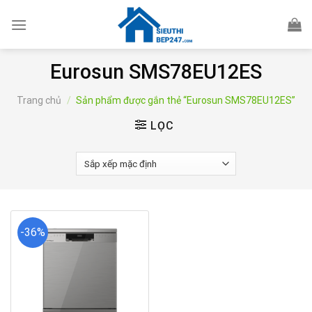
Skip
to
content
Eurosun SMS78EU12ES
Trang chủ
/
Sản phẩm được gắn thẻ “Eurosun SMS78EU12ES”
LỌC
-36%