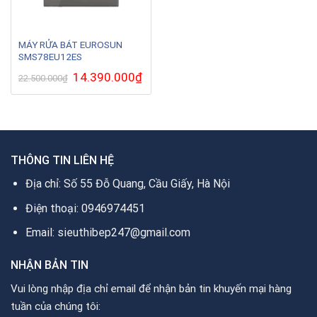
MÁY RỬA BÁT EUROSUN
SMS78EU12ES
Giá
14.390.000
₫
Giá
22.500.000
₫
gốc
hiện
là:
tại
22.500.000₫.
là:
14.390.000₫.
THÔNG TIN LIÊN HỆ
Địa chỉ: Số 55 Đỗ Quang, Cầu Giấy, Hà Nội
Điện thoại: 0946974451
Email: sieuthibep247@gmail.com
NHẬN BẢN TIN
Vui lòng nhập địa chỉ email để nhận bản tin khuyến mại hàng
tuần của chúng tôi: