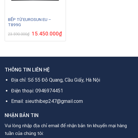
BẾP TỪ EUROSUN EU –
T899G
Giá
15.450.000
₫
Giá
23.590.000
₫
gốc
hiện
là:
tại
23.590.000₫.
là:
15.450.000₫.
THÔNG TIN LIÊN HỆ
Địa chỉ: Số 55 Đỗ Quang, Cầu Giấy, Hà Nội
Điện thoại: 0946974451
Email: sieuthibep247@gmail.com
NHẬN BẢN TIN
Vui lòng nhập địa chỉ email để nhận bản tin khuyến mại hàng
tuần của chúng tôi: