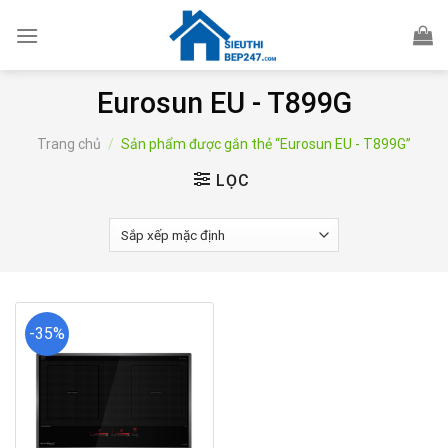
Skip
to
content
Eurosun EU - T899G
Trang chủ
/
Sản phẩm được gắn thẻ “Eurosun EU - T899G”
LỌC
-35%