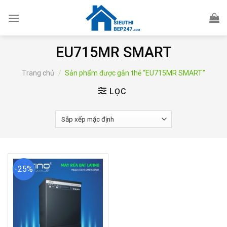
Skip
to
content
EU715MR SMART
Trang chủ
/
Sản phẩm được gắn thẻ “EU715MR SMART”
LỌC
-25%