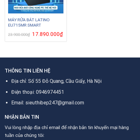
MÁY RỬA BÁT LATINO
EU715MR SMART
Giá
17.890.000
₫
Giá
23.900.000
₫
gốc
hiện
là:
tại
23.900.000₫.
là:
17.890.000₫.
THÔNG TIN LIÊN HỆ
Địa chỉ: Số 55 Đỗ Quang, Cầu Giấy, Hà Nội
Điện thoại: 0946974451
Email: sieuthibep247@gmail.com
NHẬN BẢN TIN
Vui lòng nhập địa chỉ email để nhận bản tin khuyến mại hàng
tuần của chúng tôi: