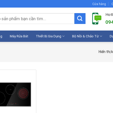
Cửa hàng
C
Hotl
094
ng
Máy Rửa Bát
Thiết Bị Gia Dụng
Bộ Nồi & Chảo Từ
D
Hiển thị 