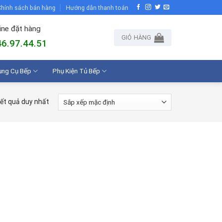
hính sách bán hàng
Hướng dẫn thanh toán
ine đặt hàng
GIỎ HÀNG
6.97.44.51
ụng Cụ Bếp
Phụ Kiện Tủ Bếp
kết quả duy nhất