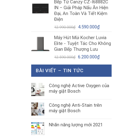
Bếp Từ Canzy CZ-I68882C
là:
tại
IN – Giải Pháp Nấu Ăn Hiện
1.890.000₫.
là:
Đại, An Toàn Và Tiết Kiệm
1.300.000₫.
Điện
Giá
Giá
4.590.000
₫
12.990.000
₫
gốc
hiện
Máy Hút Mùi Kocher Luvia
là:
tại
Elite - Tuyệt Tác Cho Không
12.990.000₫.
là:
Gian Bếp Thượng Lưu
4.590.000₫.
Giá
Giá
6.200.000
₫
12.590.000
₫
gốc
hiện
là:
tại
BÀI VIẾT – TIN TỨC
12.590.000₫.
là:
6.200.000₫.
Công nghệ Active Oxygen của
máy giặt Bosch
Công nghệ Anti-Stain trên
máy giặt Bosch
Nhãn năng lượng mới 2021