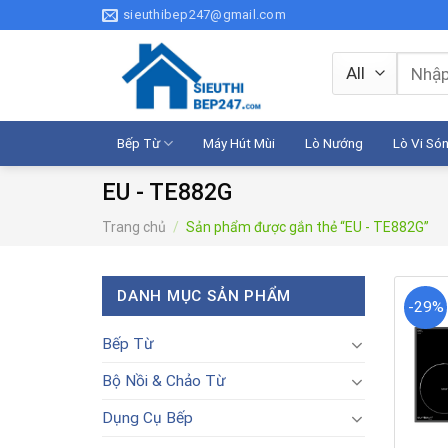
Skip
sieuthibep247@gmail.com
to
content
Tìm
kiếm:
Bếp Từ
Máy Hút Mùi
Lò Nướng
Lò Vi Só
EU - TE882G
Trang chủ
/
Sản phẩm được gắn thẻ “EU - TE882G”
DANH MỤC SẢN PHẨM
-29%
Bếp Từ
Bộ Nồi & Chảo Từ
Dụng Cụ Bếp