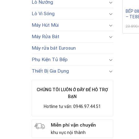
Lò Nướng
BẾP Đ
Lò Vi Sóng
– TE8
Máy Hút Mùi
23.890
Máy Rửa Bát
Máy rửa bát Eurosun
Phụ Kiện Tủ Bếp
Thiết Bị Gia Dụng
CHÚNG TÔI LUÔN Ở ĐÂY ĐỂ HỖ TRỢ
BẠN
Hotline tư vấn: 0946.97.44.51
Miễn phí vận chuyển
khu vực nội thành