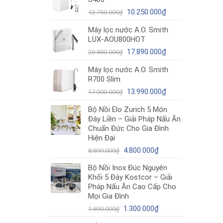
12.980.000₫.
là:
Giá
10.490.000₫.
Giá
10.250.000
₫
12.750.000
₫
gốc
hiện
Máy lọc nước A.O. Smith
là:
tại
LUX-AOU800HOT
12.750.000₫.
là:
Giá
10.250.000₫.
Giá
17.890.000
₫
20.800.000
₫
gốc
hiện
Máy lọc nước A.O. Smith
là:
tại
R700 Slim
20.800.000₫.
là:
Giá
17.890.000₫.
Giá
13.990.000
₫
17.000.000
₫
gốc
hiện
Bộ Nồi Elo Zurich 5 Món
là:
tại
Đáy Liền – Giải Pháp Nấu Ăn
17.000.000₫.
là:
Chuẩn Đức Cho Gia Đình
13.990.000₫.
Hiện Đại
Giá
Giá
4.800.000
₫
8.890.000
₫
gốc
hiện
Bộ Nồi Inox Đúc Nguyên
là:
tại
Khối 5 Đáy Kostcor – Giải
8.890.000₫.
là:
Pháp Nấu Ăn Cao Cấp Cho
4.800.000₫.
Mọi Gia Đình
Giá
Giá
1.300.000
₫
1.890.000
₫
gốc
hiện