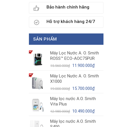
Bảo hành chính hãng
Hỗ trợ khách hàng 24/7
SẢN PHẨM
Máy Lọc Nước A. O. Smith
ROSS™ ECO-AOC75PUR
Giá
Giá
11.900.000
₫
15.560.000
₫
gốc
hiện
Máy Lọc Nước A. O. Smith
là:
tại
X1000
15.560.000₫.
là:
11.900.000₫.
Giá
Giá
15.700.000
₫
19.000.000
₫
gốc
hiện
Máy lọc nước A.O. Smith
là:
tại
Vita Plus
19.000.000₫.
là:
Giá
15.700.000₫.
Giá
10.490.000
₫
12.980.000
₫
gốc
hiện
Máy lọc nước A.O. Smith
là:
tại
S400