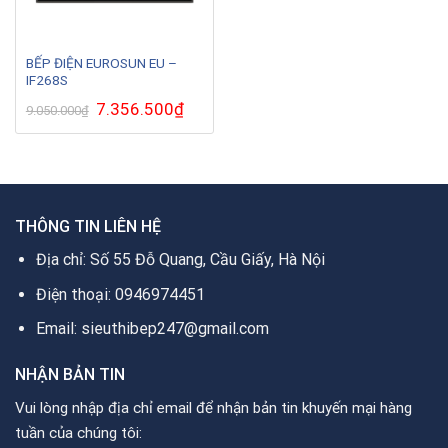
BẾP ĐIỆN EUROSUN EU –
IF268S
Giá
7.356.500
₫
Giá
9.050.000
₫
gốc
hiện
là:
tại
9.050.000₫.
là:
7.356.500₫.
THÔNG TIN LIÊN HỆ
Địa chỉ: Số 55 Đỗ Quang, Cầu Giấy, Hà Nội
Điện thoại: 0946974451
Email: sieuthibep247@gmail.com
NHẬN BẢN TIN
Vui lòng nhập địa chỉ email để nhận bản tin khuyến mại hàng
tuần của chúng tôi: