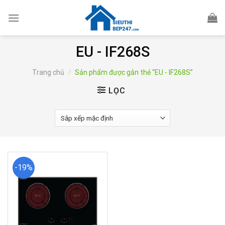
Skip
to
content
EU - IF268S
Trang chủ
/
Sản phẩm được gắn thẻ “EU - IF268S”
LỌC
-19%